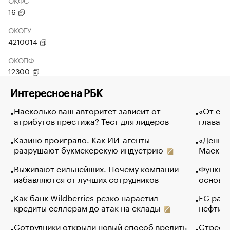
ОКФС
16
ОКОГУ
4210014
ОКОПФ
12300
Интересное на РБК
Насколько ваш авторитет зависит от
«От спо
атрибутов престижа? Тест для лидеров
глава к
Казино проиграло. Как ИИ-агенты
«Деньги
разрушают букмекерскую индустрию
Маск в 
Выживают сильнейших. Почему компании
Функции
избавляются от лучших сотрудников
основ э
Как банк Wildberries резко нарастил
ЕС раз
кредиты селлерам до атак на склады
нефти —
Сотрудники открыли новый способ вредить
Стресс 