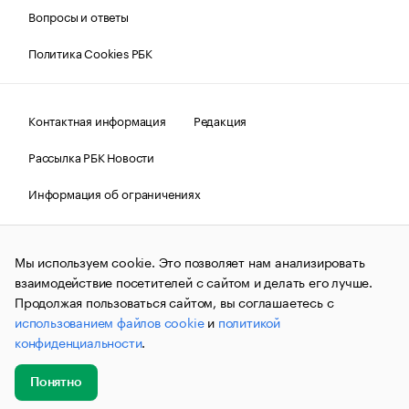
Вопросы и ответы
Политика Cookies РБК
Контактная информация
Редакция
Рассылка РБК Новости
Информация об ограничениях
Правовая информация
О соблюдении авторских прав
Мы используем cookie. Это позволяет нам анализировать
© АО «РОСБИЗНЕСКОНСАЛТИНГ»,
1995–2026.
Сообщения
и материалы информационного агентства «РБК»
взаимодействие посетителей с сайтом и делать его лучше.
(зарегистрировано Федеральной службой по надзору в сфере
Продолжая пользоваться сайтом, вы соглашаетесь с
связи, информационных технологий и массовых
использованием файлов cookie
и
политикой
коммуникаций (Роскомнадзор) 09.12.2015 за номером ИА
№ФС77-63848) сопровождаются пометкой «РБК». Отдельные
конфиденциальности
.
публикации могут содержать информацию,
не предназначенную для пользователей
до 18 лет.
companycardsfeedback@rbc.ru
Понятно
Добавить