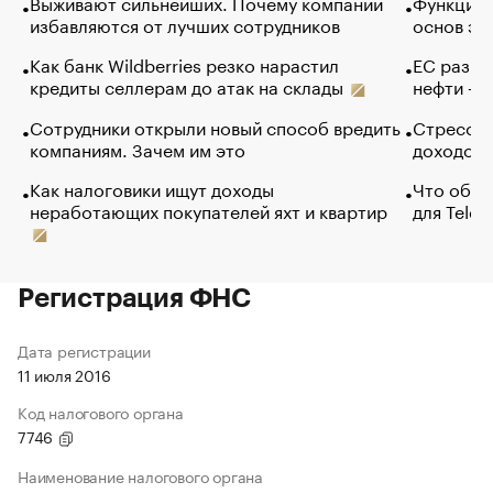
Выживают сильнейших. Почему компании
Функции 
избавляются от лучших сотрудников
основ эф
Как банк Wildberries резко нарастил
ЕС разре
кредиты селлерам до атак на склады
нефти — 
Сотрудники открыли новый способ вредить
Стресс о
компаниям. Зачем им это
доходов 
Как налоговики ищут доходы
Что обви
неработающих покупателей яхт и квартир
для Tele
Регистрация ФНС
Дата регистрации
11 июля 2016
Код налогового органа
7746
Наименование налогового органа