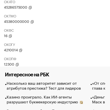
ОКАТО
45286575000
ОКТМО
45380000000
ОКФС
16
ОКОГУ
4210014
ОКОПФ
12300
Интересное на РБК
Насколько ваш авторитет зависит от
«От спор
атрибутов престижа? Тест для лидеров
глава ко
Казино проиграло. Как ИИ-агенты
«Деньги б
разрушают букмекерскую индустрию
Маск в и