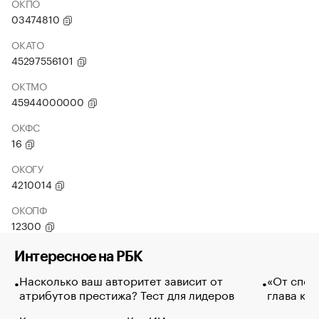
ОКПО
03474810
ОКАТО
45297556101
ОКТМО
45944000000
ОКФС
16
ОКОГУ
4210014
ОКОПФ
12300
Интересное на РБК
Насколько ваш авторитет зависит от
«От спор
атрибутов престижа? Тест для лидеров
глава ко