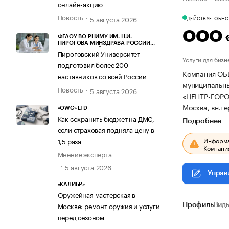
онлайн-акцию
Новость
5 августа 2026
ДЕЙСТВУЕТ
ОБНОВ
ООО 
ФГАОУ ВО РНИМУ ИМ. Н.И.
ПИРОГОВА МИНЗДРАВА РОССИИ
(ПИРОГОВСКИЙ УНИВЕРСИТЕТ)
Пироговский Университет
Услуги для бизн
подготовил более 200
Компания ОБЩ
наставников со всей России
муниципальный
Новость
5 августа 2026
«ЦЕНТР-ГОР
Москва, вн.те
«OWC» LTD
Как сохранить бюджет на ДМС,
Подробнее
если страховая подняла цену в
Информац
1,5 раза
Компания
Мнение эксперта
5 августа 2026
Управ
«КАЛИБР»
Оружейная мастерская в
Москве: ремонт оружия и услуги
Профиль
Виды
перед сезоном