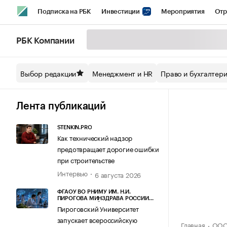
Подписка на РБК
Инвестиции
Мероприятия
Отр
Спорт
Школа управления РБК
РБК Образование
РБ
РБК Компании
Стиль
Крипто
РБК Бизнес-среда
Дискуссионный кл
Выбор редакции
Менеджмент и HR
Право и бухгалтер
Спецпроекты СПб
Конференции СПб
Спецпроекты
Технологии и медиа
Финансы
Рынок наличной валют
Лента публикаций
STENKIN.PRO
Как технический надзор
предотвращает дорогие ошибки
при строительстве
Интервью
6 августа 2026
ФГАОУ ВО РНИМУ ИМ. Н.И.
ПИРОГОВА МИНЗДРАВА РОССИИ
(ПИРОГОВСКИЙ УНИВЕРСИТЕТ)
Пироговский Университет
запускает всероссийскую
Главная
ООО