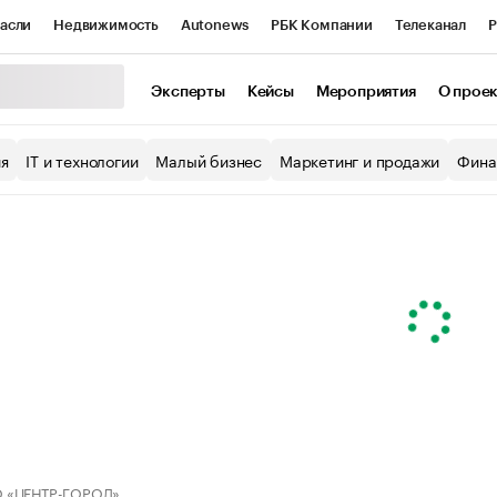
асли
Недвижимость
Autonews
РБК Компании
Телеканал
Р
К Курсы
РБК Life
Тренды
Визионеры
Национальные проекты
Эксперты
Кейсы
Мероприятия
О прое
уб
Исследования
Кредитные рейтинги
Франшизы
Газета
ия
IT и технологии
Малый бизнес
Маркетинг и продажи
Фина
Проверка контрагентов
Политика
Экономика
Бизнес
ы
 «ЦЕНТР-ГОРОД»