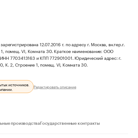
трирована 12.07.2016 г. по адресу г. Москва, вн.тер.г.
 1, помещ. VI, Комната 30.
Краткое наименование: ООО
, ИНН 7703413163 и КПП 772901001.
Юридический адрес: г.
, К. 2, Строение 1, помещ. VI, Комната 30.
ытых источников.
Редактировать описание
мпании.
ьные производства
Государственные контракты