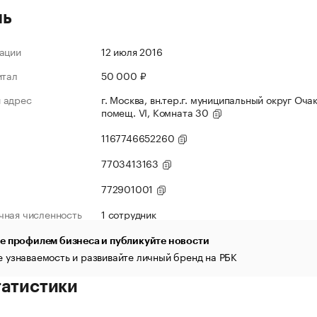
ль
ации
12 июля 2016
итал
50 000 ₽
 адрес
г. Москва, вн.тер.г. муниципальный округ Очак
помещ. VI, Комната 30
1167746652260
7703413163
772901001
чная численность
1 сотрудник
е профилем бизнеса и публикуйте новости
 узнаваемость и развивайте личный бренд на РБК
татистики