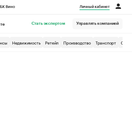
БК Вино
Личный кабинет
Город
Стать экспертом
Управлять компанией
кте
нсы
Недвижимость
Ретейл
Производство
Транспорт
Образ