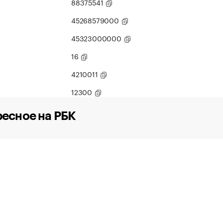
88375541
45268579000
45323000000
16
4210011
12300
есное на РБК