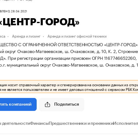
ЛЕНО, 28.04.2021
«ЦЕНТР-ГОРОД»
еса
Аренда и лизинг
Аренда и лизинг офисной техники
ЕСТВО С ОГРАНИЧЕННОЙ ОТВЕТСТВЕННОСТЬЮ «ЦЕНТР-ГОРОД» зарегис
 округ Очаково-Матвеевское, ш. Очаковское, д. 10, К. 2, Строение
ОД».
При регистрации организации присвоен ОГРН 1167746652260
р.г. муниципальный округ Очаково-Матвеевское, ш. Очаковское, д. 10
ия носит справочный характер и сгенерирована на основании данных из откр
 не является пользователем и не имеет деловых отношений с сервисом РБК Ко
Поделиться
лять компанией
 деятельности
Финансы
Предшественники и преемники
Исполнител