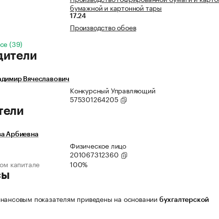
бумажной и картонной тары
17.24
Производство обоев
се (39)
дители
адимир Вячеславович
Конкурсный Управляющий
575301264205
тели
за Арбиевна
Физическое лицо
201067312360
ном капитале
100%
сы
нансовым показателям приведены на основании
бухгалтерской