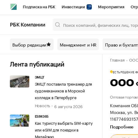
Подписка на РБК
Инвестиции
Мероприятия
Отр
Спорт
Школа управления РБК
РБК Образование
РБ
РБК Компании
Город
Стиль
Крипто
РБК Бизнес-среда
Дискусси
Выбор редакции
Менеджмент и HR
Право и бухгал
Спецпроекты СПб
Конференции СПб
Спецпроекты
Главная
ООО
Технологии и медиа
Финансы
Рынок наличной валют
Лента публикаций
ЕСТЬ РЕШЕНИЕ 
ЭМЦТ
ООО 
ЭМЦТ поставила тренажер для
судомехаников в Морской
Оптовая торгов
колледж в Петербурге
Компания ОБ
Новость
6 августа 2026
Москва, ул. В
ESIM365
116774693157
Как туристу выбрать SIM-карту
Подробнее
или eSIM для поездки в
Малайзию