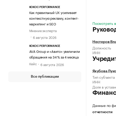
KOKOC PERFORMANCE
Как правильный UX усиливает
контекстную рекламу, контент-
Посмотреть в
маркетинг и SEO
Руково
Мнение эксперта
6 августа 2026
Нестеров Вл
KOKOC PERFORMANCE
Должность
AVA Group и «Авито» увеличили
ИНН
обращения на 34 % за 4 месяца
Учреди
Кейс
6 августа 2026
Якубова Луи
Тип субъекта
Все публикации
ИНН
Доля в устав
Финан
Данные по фи
отчетности