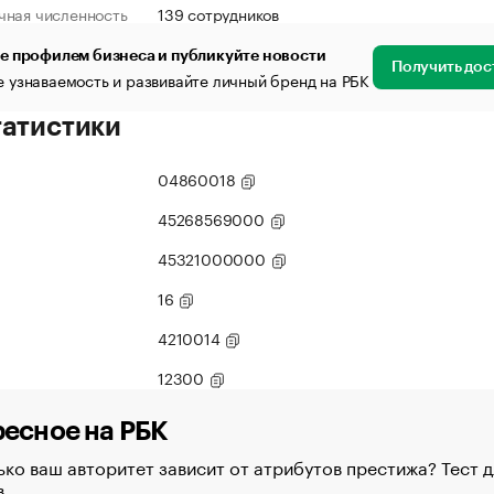
чная численность
139 сотрудников
е профилем бизнеса и публикуйте новости
Получить дос
 узнаваемость и развивайте личный бренд на РБК
татистики
04860018
45268569000
45321000000
16
4210014
12300
есное на РБК
ко ваш авторитет зависит от атрибутов престижа? Тест д
в