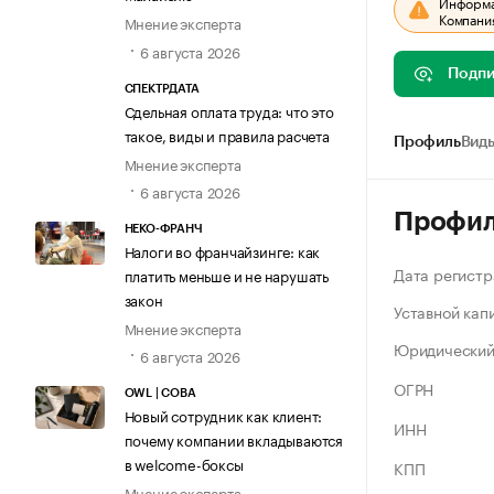
Информац
Компания
Мнение эксперта
6 августа 2026
Подпи
СПЕКТРДАТА
Сдельная оплата труда: что это
такое, виды и правила расчета
Профиль
Виды
Мнение эксперта
6 августа 2026
Профи
НЕКО-ФРАНЧ
Налоги во франчайзинге: как
Дата регистр
платить меньше и не нарушать
закон
Уставной кап
Мнение эксперта
Юридический
6 августа 2026
ОГРН
OWL | СОВА
Новый сотрудник как клиент:
ИНН
почему компании вкладываются
в welcome-боксы
КПП
Мнение эксперта