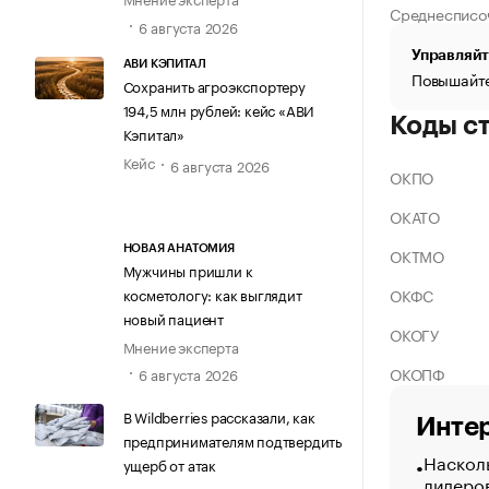
Среднесписо
6 августа 2026
Управляйт
АВИ КЭПИТАЛ
Повышайте
Сохранить агроэкспортеру
194,5 млн рублей: кейс «АВИ
Коды с
Кэпитал»
Кейс
6 августа 2026
ОКПО
ОКАТО
НОВАЯ АНАТОМИЯ
ОКТМО
Мужчины пришли к
ОКФС
косметологу: как выглядит
новый пациент
ОКОГУ
Мнение эксперта
ОКОПФ
6 августа 2026
В Wildberries рассказали, как
Интер
предпринимателям подтвердить
Насколь
ущерб от атак
лидеро