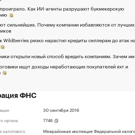
 проиграло. Как ИИ-агенты разрушают букмекерскую
рию
ют сильнейших. Почему компании избавляются от лучших
ников
к Wildberries резко нарастил кредиты селлерам до атак н
ики открыли новый способ вредить компаниям. Зачем им
оговики ищут доходы неработающих покупателей яхт и
р
рация ФНС
ации
30 сентября 2016
го органа
7746
 налогового
Межрайонная инспекция Федеральной налог