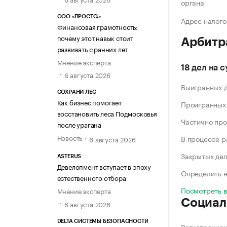
органа
ООО «ПРОСТО.»
Адрес налого
Финансовая грамотность:
почему этот навык стоит
Арбитр
развивать с ранних лет
Мнение эксперта
18 дел на 
6 августа 2026
Выигранных 
СОХРАНИ ЛЕС
Как бизнес помогает
Проигранных
восстановить леса Подмосковья
Частично про
после урагана
Новость
В процессе 
6 августа 2026
Закрытых де
ASTERUS
Девелопмент вступает в эпоху
Определить н
естественного отбора
Посмотреть 
Мнение эксперта
Социал
6 августа 2026
DELTA СИСТЕМЫ БЕЗОПАСНОСТИ
Регистрацио