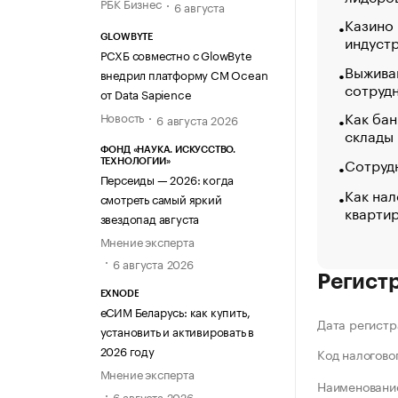
РБК Бизнес
6 августа
Казино
индуст
GLOWBYTE
РСХБ совместно с GlowByte
Выжива
внедрил платформу CM Ocean
сотруд
от Data Sapience
Как бан
Новость
6 августа 2026
склады
ФОНД «НАУКА. ИСКУССТВО.
Сотрудн
ТЕХНОЛОГИИ»
Персеиды — 2026: когда
Как нал
смотреть самый яркий
кварти
звездопад августа
Мнение эксперта
6 августа 2026
Регист
EXNODE
еСИМ Беларусь: как купить,
Дата регистр
установить и активировать в
2026 году
Код налогово
Мнение эксперта
Наименование
6 августа 2026