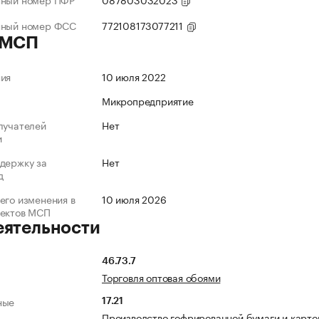
нный номер ФСС
772108173077211
 МСП
ния
10 июля 2022
Микропредприятие
лучателей
Нет
и
держку за
Нет
д
его изменения в
10 июля 2026
ъектов МСП
еятельности
46.73.7
Торговля оптовая обоями
ные
17.21
Производство гофрированной бумаги и карто