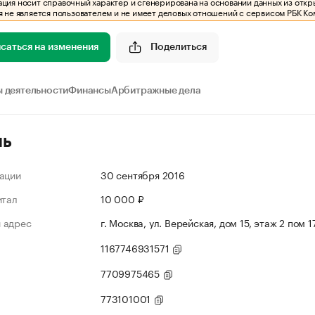
ия носит справочный характер и сгенерирована на основании данных из откр
 не является пользователем и не имеет деловых отношений с сервисом РБК Ко
саться на изменения
Поделиться
 деятельности
Финансы
Арбитражные дела
ль
ации
30 сентября 2016
итал
10 000 ₽
 адрес
г. Москва, ул. Верейская, дом 15, этаж 2 пом 
1167746931571
7709975465
773101001