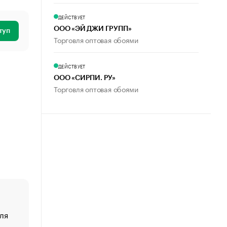
ДЕЙСТВУЕТ
ООО «ЭЙ ДЖИ ГРУПП»
туп
Торговля оптовая обоями
ДЕЙСТВУЕТ
ООО «СИРПИ. РУ»
Торговля оптовая обоями
ля
«От спорта тело стареет иначе». Как живет глава ко
создавшей GTA