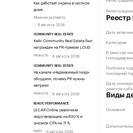
Как работает охрана в частном
доме
Регистрацио
Мнение эксперта
Реестр
6 августа 2026
Дата включе
COMMUNITY REAL ESTATE
Кейс Community Real Estate был
Категория
награжден на PR-премии LOUD
В реестре по
Новость
6 августа 2026
господдержк
COMMUNITY REAL ESTATE
Получила под
На канале «Недвижимый пиар»
последний го
обсудили, почему PR нужны
Дата последн
метрики
реестре суб
Новость
6 августа 2026
Виды д
KOKOC PERFORMANCE
Основной
LECAR Online увеличили
лидогенерацию на 630 % и
снизили CPA на 71 %
Дополнитель
Кейс
6 августа 2026