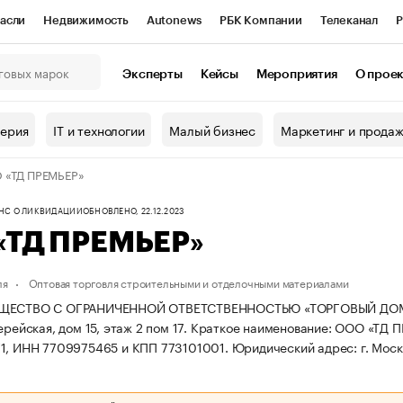
асли
Недвижимость
Autonews
РБК Компании
Телеканал
Р
К Курсы
РБК Life
Тренды
Визионеры
Национальные проекты
Эксперты
Кейсы
Мероприятия
О прое
онный клуб
Исследования
Кредитные рейтинги
Франшизы
Г
терия
IT и технологии
Малый бизнес
Маркетинг и прода
Проверка контрагентов
Политика
Экономика
Бизнес
 «ТД ПРЕМЬЕР»
ы
ФНС О ЛИКВИДАЦИИ
ОБНОВЛЕНО, 22.12.2023
«ТД ПРЕМЬЕР»
ля
Оптовая торговля строительными и отделочными материалами
ЩЕСТВО С ОГРАНИЧЕННОЙ ОТВЕТСТВЕННОСТЬЮ «ТОРГОВЫЙ ДОМ ПРЕМ
ерейская, дом 15, этаж 2 пом 17.
Краткое наименование: ООО «ТД 
1, ИНН 7709975465 и КПП 773101001.
Юридический адрес: г. Москва