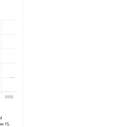
М
м 15,