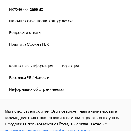
Источники данных
Источник отчетности Контур.Фокус
Вопросы и ответы
Политика Cookies РБК
Контактная информация
Редакция
Рассылка РБК Новости
Информация об ограничениях
Правовая информация
О соблюдении авторских прав
Мы используем cookie. Это позволяет нам анализировать
© АО «РОСБИЗНЕСКОНСАЛТИНГ»,
1995–2026.
Сообщения
и материалы информационного агентства «РБК»
взаимодействие посетителей с сайтом и делать его лучше.
(зарегистрировано Федеральной службой по надзору в сфере
Продолжая пользоваться сайтом, вы соглашаетесь с
связи, информационных технологий и массовых
использованием файлов cookie
и
политикой
коммуникаций (Роскомнадзор) 09.12.2015 за номером ИА