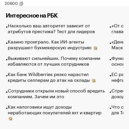
20600
Интересное на РБК
Насколько ваш авторитет зависит от
«От спо
атрибутов престижа? Тест для лидеров
глава к
Казино проиграло. Как ИИ-агенты
«Деньги
разрушают букмекерскую индустрию
Маск в 
Выживают сильнейших. Почему компании
Функции
избавляются от лучших сотрудников
основ э
Как банк Wildberries резко нарастил
ЕС раз
кредиты селлерам до атак на склады
нефти —
Сотрудники открыли новый способ вредить
Стресс 
компаниям. Зачем им это
доходов
Как налоговики ищут доходы
Что обв
неработающих покупателей яхт и квартир
для Tel