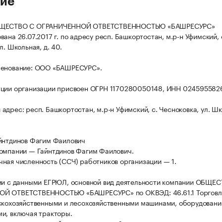
ие
БЩЕСТВО С ОГРАНИЧЕННОЙ ОТВЕТСТВЕННОСТЬЮ «БАШРЕСУРС»
ана 26.07.2017 г. по адресу респ. Башкортостан, м.р-н Уфимский, 
л. Школьная, д. 40.
менование: ООО «БАШРЕСУРС».
ации организации присвоен ОГРН 1170280050148, ИНН 024595582
адрес: респ. Башкортостан, м.р-н Уфимский, с. Чесноковка, ул. Шк
йнтдинов Фагим Фаилович
омпании — Гайнтдинов Фагим Фаилович.
ная численность (ССЧ) работников организации — 1.
ии с данными ЕГРЮЛ, основной вид деятельности компании ОБЩЕ
Й ОТВЕТСТВЕННОСТЬЮ «БАШРЕСУРС» по ОКВЭД: 46.61.1 Торговл
скохозяйственными и лесохозяйственными машинами, оборудовани
и, включая тракторы.