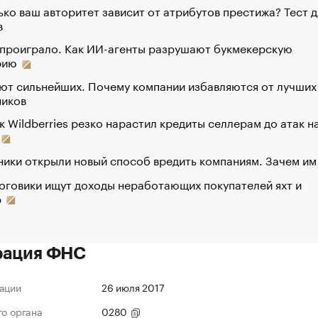
ко ваш авторитет зависит от атрибутов престижа? Тест д
в
 проиграло. Как ИИ-агенты разрушают букмекерскую
рию
ют сильнейших. Почему компании избавляются от лучших
ников
к Wildberries резко нарастил кредиты селлерам до атак н
ики открыли новый способ вредить компаниям. Зачем им
оговики ищут доходы неработающих покупателей яхт и
р
рация ФНС
ации
26 июля 2017
го органа
0280