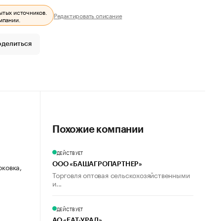
ытых источников.
Редактировать описание
мпании.
оделиться
Похожие компании
ДЕЙСТВУЕТ
ООО «БАШАГРОПАРТНЕР»
оковка,
Торговля оптовая сельскохозяйственными
и...
ДЕЙСТВУЕТ
АО «ЕАТ-УРАЛ»