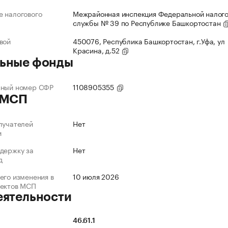
 налогового
Межрайонная инспекция Федеральной налог
службы № 39 по Республике Башкортостан
вой
450076, Республика Башкортостан, г.Уфа, ул
Красина, д.52
ьные фонды
нный номер СФР
1108905355
 МСП
лучателей
Нет
и
держку за
Нет
д
его изменения в
10 июля 2026
ъектов МСП
еятельности
46.61.1