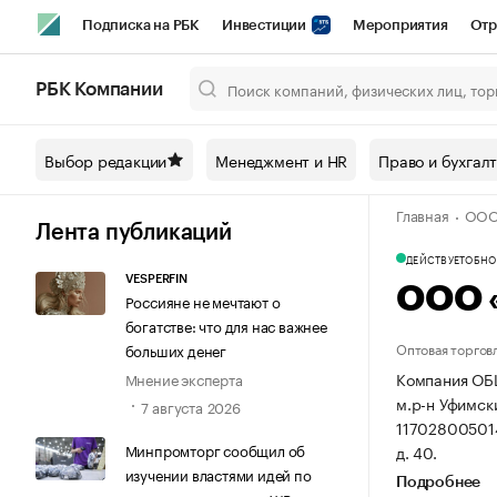
Подписка на РБК
Инвестиции
Мероприятия
Отр
Спорт
Школа управления РБК
РБК Образование
РБ
РБК Компании
Город
Стиль
Крипто
РБК Бизнес-среда
Дискусси
Выбор редакции
Менеджмент и HR
Право и бухгал
Спецпроекты СПб
Конференции СПб
Спецпроекты
Главная
ООО
Технологии и медиа
Финансы
Рынок наличной валют
Лента публикаций
ДЕЙСТВУЕТ
ОБНОВ
VESPERFIN
ООО 
Россияне не мечтают о
богатстве: что для нас важнее
Оптовая торгов
больших денег
Компания ОБ
Мнение эксперта
м.р-н Уфимски
7 августа 2026
11702800501
Минпромторг сообщил об
д. 40.
изучении властями идей по
Подробнее