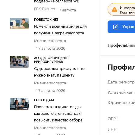
поддержке селлеров WB
Информац
РБК Бизнес
7 августа
Компания
ПОВЕСТОК.НЕТ
Нужен ли военный билет для
Управ
получения загранпаспорта
Мнение эксперта
Профиль
Виды
7 августа 2026
АО «ДЕЛОВОЙ ЦЕНТР
НЕЙРОХИРУРГИИ»
Профи
Судорожные приступы: что
нужно знать пациенту
Дата регистр
Мнение эксперта
7 августа 2026
Уставной кап
Юридический
СПЕКТРДАТА
Проверка кандидатов для
кадрового агентства: как
ОГРН
повысить качество отбора
Мнение эксперта
ИНН
7 августа 2026