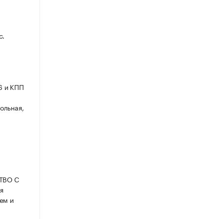
с.
6 и КПП
ольная,
СТВО С
я
ем и