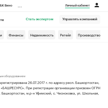
...
БК Вино
Личный кабинет
Стать экспертом
Управлять компанией
кте
азета
жи
Финансы
Недвижимость
Ретейл
Производство
ным оборудованием
трирована 26.07.2017 г. по адресу респ. Башкортостан,
О «БАШРЕСУРС».
При регистрации организации присвоен ОГРН
Башкортостан, м.р-н Уфимский, с. Чесноковка, ул. Школьная,