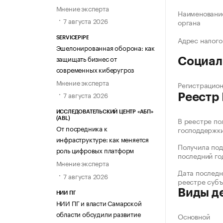
Мнение эксперта
Наименование
7 августа 2026
органа
Адрес налого
SERVICEPIPE
Эшелонированная оборона: как
защищать бизнес от
Социал
современных киберугроз
Мнение эксперта
Регистрацио
7 августа 2026
Реестр
ИССЛЕДОВАТЕЛЬСКИЙ ЦЕНТР «АБП»
В реестре по
(ABL)
От посредника к
господдержк
инфраструктуре: как меняется
Получила под
роль цифровых платформ
последний го
Мнение эксперта
Дата последн
7 августа 2026
реестре суб
Виды д
НИИ ПГ
НИИ ПГ и власти Самарской
области обсудили развитие
Основной