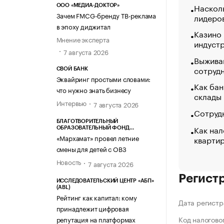
Насколь
ООО «МЕДИА-ДОКТОР»
Зачем FMCG-бренду ТВ-реклама
лидеро
в эпоху диджитал
Казино
Мнение эксперта
индуст
7 августа 2026
Выжива
сотруд
СВОЙ БАНК
Эквайринг простыми словами:
Как бан
что нужно знать бизнесу
склады
Интервью
7 августа 2026
Сотрудн
БЛАГОТВОРИТЕЛЬНЫЙ
Как нал
ОБРАЗОВАТЕЛЬНЫЙ ФОНД
«МАРХАМАТ»
«Мархамат» провел летние
кварти
смены для детей с ОВЗ
Новость
7 августа 2026
Регист
ИССЛЕДОВАТЕЛЬСКИЙ ЦЕНТР «АБП»
(ABL)
Рейтинг как капитал: кому
Дата регистр
принадлежит цифровая
Код налогово
репутация на платформах