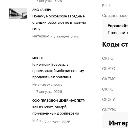
КПП
АНО «АИПР»
Среднесписо
Почему московские зарядные
станции работают не в полную
Управляйт
силу
Повышайте
Интервью
7 августа 2026
Коды с
ОКПО
RICCHE
Клиентский сервис в
ОКАТО
премиальной мебели: почему
продают не продавцы
ОКТМО
Мнение эксперта
ОКФС
7 августа 2026
ОКОГУ
ООО ПРАВОВОЙ ЦЕНТР «ЭКСПЕРТ»
Как взыскать ущерб,
ОКОПФ
причиненный дропперами
Кейс
7 августа 2026
Интер