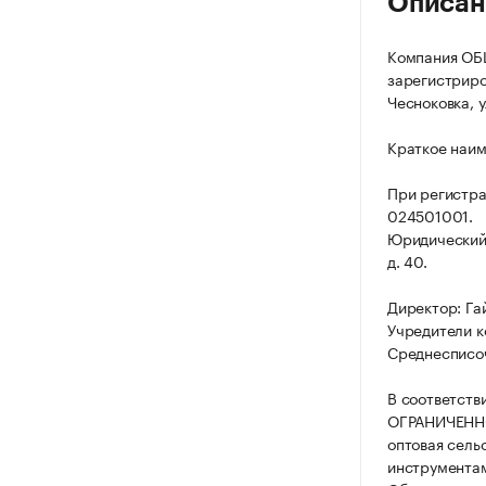
Описан
Компания О
зарегистриров
Чесноковка, у
Краткое наи
При регистр
024501001.
Юридический 
д. 40.
Директор: Га
Учредители к
Среднесписоч
В соответств
ОГРАНИЧЕННО
оптовая сель
инструментам