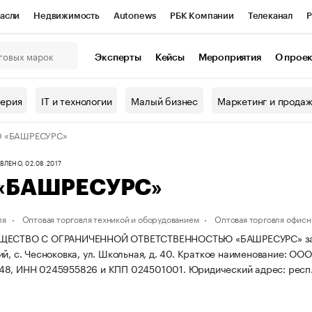
асли
Недвижимость
Autonews
РБК Компании
Телеканал
Р
К Курсы
РБК Life
Тренды
Визионеры
Национальные проекты
Эксперты
Кейсы
Мероприятия
О прое
онный клуб
Исследования
Кредитные рейтинги
Франшизы
Г
терия
IT и технологии
Малый бизнес
Маркетинг и прода
Проверка контрагентов
Политика
Экономика
Бизнес
 «БАШРЕСУРС»
ы
ЛЕНО, 02.08.2017
«БАШРЕСУРС»
ля
Оптовая торговля техникой и оборудованием
Оптовая торговля офис
ЩЕСТВО С ОГРАНИЧЕННОЙ ОТВЕТСТВЕННОСТЬЮ «БАШРЕСУРС» зарегис
й, с. Чесноковка, ул. Школьная, д. 40.
Краткое наименование: ОО
48, ИНН 0245955826 и КПП 024501001.
Юридический адрес: респ. 