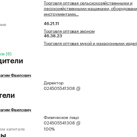
Торговля оптовая сельскохозяйственными и
лесохозяйственными машинами, оборудовани
инструментами…
ные
46.21.11
Торговля оптовая зерном
46.38.23
Торговля оптовая мукой и макаронными изде
се (6)
дители
Фагим Фаилович
Директор
024505541308
тели
Фагим Фаилович
Физическое лицо
024505541308
ном капитале
100%
сы