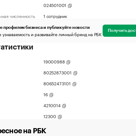
024501001
чная численность
1 сотрудник
е профилем бизнеса и публикуйте новости
Получить дос
 узнаваемость и развивайте личный бренд на РБК
татистики
19000988
80252873001
80652473101
16
4210014
12300
есное на РБК