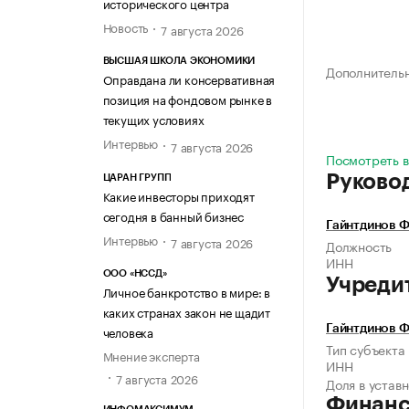
исторического центра
Новость
7 августа 2026
ВЫСШАЯ ШКОЛА ЭКОНОМИКИ
Дополнитель
Оправдана ли консервативная
позиция на фондовом рынке в
текущих условиях
Интервью
7 августа 2026
Посмотреть в
Руково
ЦАРАН ГРУПП
Какие инвесторы приходят
сегодня в банный бизнес
Гайнтдинов 
Интервью
7 августа 2026
Должность
ИНН
ООО «НССД»
Учреди
Личное банкротство в мире: в
каких странах закон не щадит
человека
Гайнтдинов 
Тип субъекта
Мнение эксперта
ИНН
7 августа 2026
Доля в устав
Финан