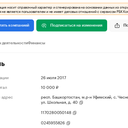
ия носит справочный характер и сгенерирована на основании данных из откр
 не является пользователем и не имеет деловых отношений с сервисом РБК Ко
Подписаться на изменения
П
лять компанией
 деятельности
Финансы
ль
ации
26 июля 2017
итал
10 000 ₽
 адрес
респ. Башкортостан, м.р-н Уфимский, с. Чесн
ул. Школьная, д. 40
1170280050148
0245955826