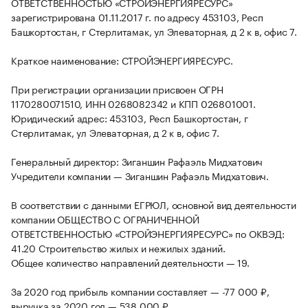
ОТВЕТСТВЕННОСТЬЮ «СТРОЙЭНЕРГИЯРЕСУРС»
зарегистрирована 01.11.2017 г. по адресу 453103, Респ
Башкортостан, г Стерлитамак, ул Элеваторная, д 2 к в, офис 7.
Краткое наименование: СТРОЙЭНЕРГИЯРЕСУРС.
При регистрации организации присвоен ОГРН
1170280071510, ИНН 0268082342 и КПП 026801001.
Юридический адрес: 453103, Респ Башкортостан, г
Стерлитамак, ул Элеваторная, д 2 к в, офис 7.
Генеральный директор: Зиганшин Рафаэль Мидхатович
Учредители компании — Зиганшин Рафаэль Мидхатович.
В соответствии с данными ЕГРЮЛ, основной вид деятельности
компании ОБЩЕСТВО С ОГРАНИЧЕННОЙ
ОТВЕТСТВЕННОСТЬЮ «СТРОЙЭНЕРГИЯРЕСУРС» по ОКВЭД:
41.20 Строительство жилых и нежилых зданий.
Общее количество направлений деятельности — 19.
За 2020 год прибыль компании составляет — -77 000 ₽,
выручка за 2020 год — 538 000 ₽.