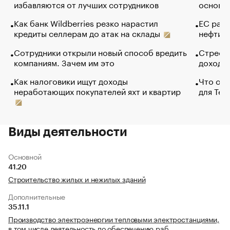
избавляются от лучших сотрудников
основ э
Как банк Wildberries резко нарастил
ЕС раз
кредиты селлерам до атак на склады
нефти —
Сотрудники открыли новый способ вредить
Стресс 
компаниям. Зачем им это
доходов
Как налоговики ищут доходы
Что обв
неработающих покупателей яхт и квартир
для Tel
Виды деятельности
Основной
41.20
Строительство жилых и нежилых зданий
Дополнительные
35.11.1
Производство электроэнергии тепловыми электростанциями,
в том числе деятельность по обеспечению раб…