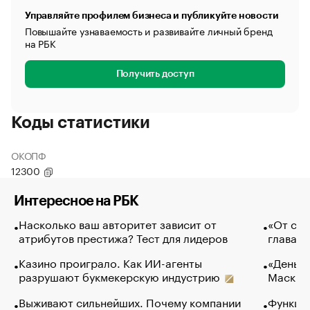
Управляйте профилем бизнеса и публикуйте новости
Повышайте узнаваемость и развивайте личный бренд
на РБК
Получить доступ
Коды статистики
ОКОПФ
12300
Интересное на РБК
Насколько ваш авторитет зависит от
«От спо
атрибутов престижа? Тест для лидеров
глава к
Казино проиграло. Как ИИ-агенты
«Деньги
разрушают букмекерскую индустрию
Маск в 
Выживают сильнейших. Почему компании
Функции