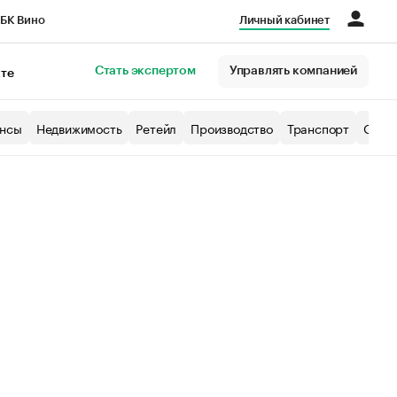
БК Вино
Личный кабинет
Город
Стать экспертом
Управлять компанией
кте
нсы
Недвижимость
Ретейл
Производство
Транспорт
Образ