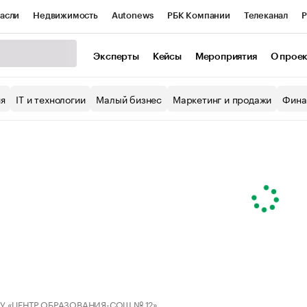
асли
Недвижимость
Autonews
РБК Компании
Телеканал
Р
К Курсы
РБК Life
Тренды
Визионеры
Национальные проекты
Эксперты
Кейсы
Мероприятия
О прое
уб
Исследования
Кредитные рейтинги
Франшизы
Газета
ия
IT и технологии
Малый бизнес
Маркетинг и продажи
Фина
Проверка контрагентов
Политика
Экономика
Бизнес
ы
У «ЦЕНТР ОБРАЗОВАНИЯ-СОШ № 12»