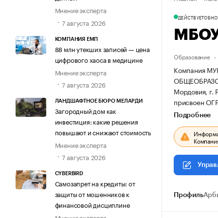
Мнение эксперта
ДЕЙСТВУЕТ
ОБНОВ
7 августа 2026
МБОУ
КОМПАНИЯ ЕМП
88 млн утекших записей — цена
Образование
цифрового хаоса в медицине
Компания М
Мнение эксперта
ОБЩЕОБРАЗОВ
7 августа 2026
Мордовия, г. 
присвоен ОГ
ЛАНДШАФТНОЕ БЮРО МЕЛАРДИ
Загородный дом как
Подробнее
инвестиция: какие решения
повышают и снижают стоимость
Информац
Компания
Мнение эксперта
7 августа 2026
Управ
CYBERBIRD
Самозапрет на кредиты: от
защиты от мошенников к
Профиль
Арб
финансовой дисциплине
Мнение эксперта