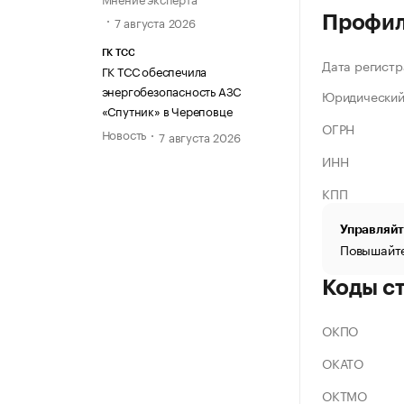
Профи
7 августа 2026
ГК ТСС
Дата регистр
ГК ТСС обеспечила
энергобезопасность АЗС
Юридический
«Спутник» в Череповце
ОГРН
Новость
7 августа 2026
ИНН
КПП
Управляйт
Повышайте
Коды с
ОКПО
ОКАТО
ОКТМО