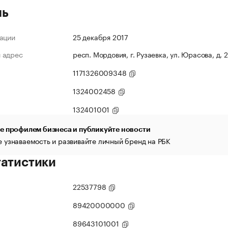
ль
ации
25 декабря 2017
 адрес
респ. Мордовия, г. Рузаевка, ул. Юрасова, д. 
1171326009348
1324002458
132401001
е профилем бизнеса и публикуйте новости
 узнаваемость и развивайте личный бренд на РБК
татистики
22537798
89420000000
89643101001