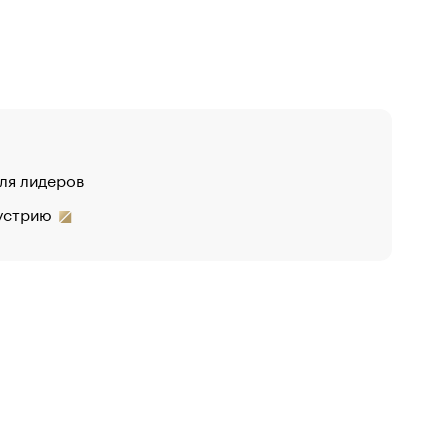
для лидеров
дустрию