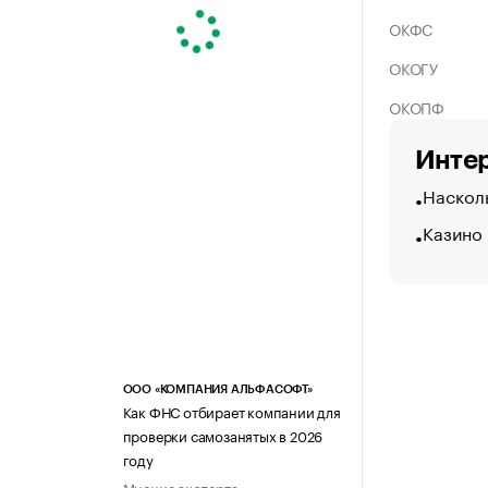
ОКФС
ОКОГУ
ОКОПФ
Интер
Насколь
Казино
ООО «КОМПАНИЯ АЛЬФАСОФТ»
Как ФНС отбирает компании для
проверки самозанятых в 2026
году
Мнение эксперта