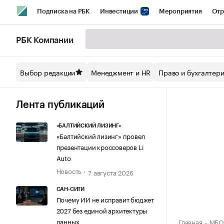
Подписка на РБК
Инвестиции
Мероприятия
Отр
Спорт
Школа управления РБК
РБК Образование
РБ
РБК Компании
Стиль
Крипто
РБК Бизнес-среда
Дискуссионный кл
Выбор редакции
Менеджмент и HR
Право и бухгалтер
Спецпроекты СПб
Конференции СПб
Спецпроекты
Технологии и медиа
Финансы
Рынок наличной валют
Лента публикаций
«БАЛТИЙСКИЙ ЛИЗИНГ»
«Балтийский лизинг» провел
презентации кроссоверов Li
Auto
Новость
7 августа 2026
САН-СИТИ
Почему ИИ не исправит бюджет
2027 без единой архитектуры
данных
Главная
МБО