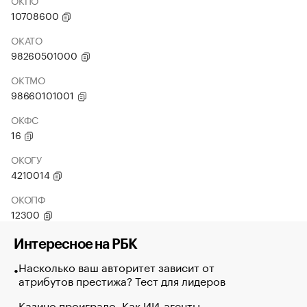
ОКПО
10708600
ОКАТО
98260501000
ОКТМО
98660101001
ОКФС
16
ОКОГУ
4210014
ОКОПФ
12300
Интересное на РБК
Насколько ваш авторитет зависит от
атрибутов престижа? Тест для лидеров
Казино проиграло. Как ИИ-агенты