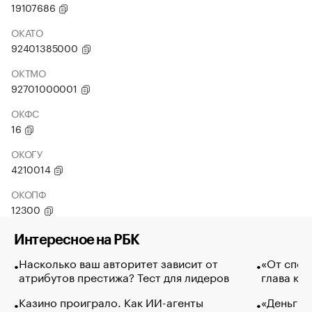
19107686
ОКАТО
92401385000
ОКТМО
92701000001
ОКФС
16
ОКОГУ
4210014
ОКОПФ
12300
Интересное на РБК
Насколько ваш авторитет зависит от
«От спор
атрибутов престижа? Тест для лидеров
глава ко
Казино проиграло. Как ИИ-агенты
«Деньги б