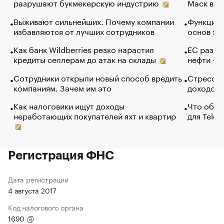
разрушают букмекерскую индустрию
Маск в и
Выживают сильнейших. Почему компании
Функции 
избавляются от лучших сотрудников
основ эф
Как банк Wildberries резко нарастил
ЕС разре
кредиты селлерам до атак на склады
нефти — 
Сотрудники открыли новый способ вредить
Стресс о
компаниям. Зачем им это
доходов 
Как налоговики ищут доходы
Что обви
неработающих покупателей яхт и квартир
для Tele
Регистрация ФНС
Дата регистрации
4 августа 2017
Код налогового органа
1690