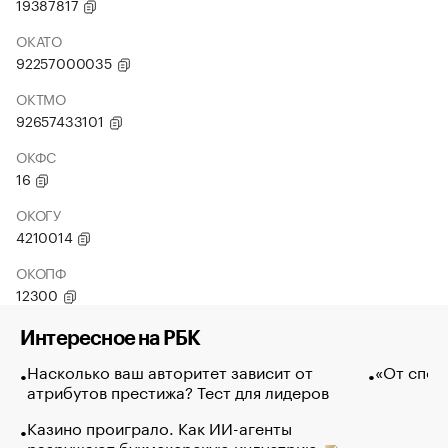
19387817
ОКАТО
92257000035
ОКТМО
92657433101
ОКФС
16
ОКОГУ
4210014
ОКОПФ
12300
Интересное на РБК
Насколько ваш авторитет зависит от
«От спо
атрибутов престижа? Тест для лидеров
Казино проиграло. Как ИИ-агенты
разрушают букмекерскую индустрию