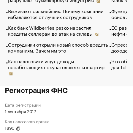
Выживают сильнейших. Почему компании
Функции 
избавляются от лучших сотрудников
основ эф
Как банк Wildberries резко нарастил
ЕС разре
кредиты селлерам до атак на склады
нефти — 
Сотрудники открыли новый способ вредить
Стресс о
компаниям. Зачем им это
доходов 
Как налоговики ищут доходы
Что обви
неработающих покупателей яхт и квартир
для Tele
Регистрация ФНС
Дата регистрации
1 сентября 2017
Код налогового органа
1690