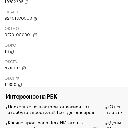
19392296
ОКАТО
92401370000
ОКТМО
92701000001
ОКФС
16
ОКОГУ
4210014
ОКОПФ
12300
Интересное на РБК
Насколько ваш авторитет зависит от
«От спор
атрибутов престижа? Тест для лидеров
глава ко
Казино проиграло. Как ИИ-агенты
«Деньги б
разрушают букмекерскую индустрию
Маск в и