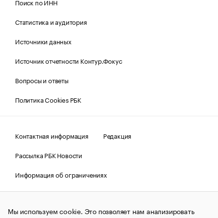
Поиск по ИНН
Статистика и аудитория
Источники данных
Источник отчетности Контур.Фокус
Вопросы и ответы
Политика Cookies РБК
Контактная информация
Редакция
Рассылка РБК Новости
Информация об ограничениях
Правовая информация
О соблюдении авторских прав
Мы используем cookie. Это позволяет нам анализировать
© АО «РОСБИЗНЕСКОНСАЛТИНГ»,
1995–2026.
Сообщения