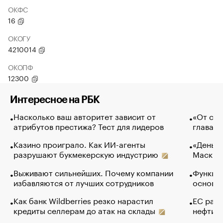
ОКФС
16
ОКОГУ
4210014
ОКОПФ
12300
Интересное на РБК
Насколько ваш авторитет зависит от
«От спо
атрибутов престижа? Тест для лидеров
глава к
Казино проиграло. Как ИИ-агенты
«Деньги
разрушают букмекерскую индустрию
Маск в 
Выживают сильнейших. Почему компании
Функции
избавляются от лучших сотрудников
основ э
Как банк Wildberries резко нарастил
ЕС раз
кредиты селлерам до атак на склады
нефти —