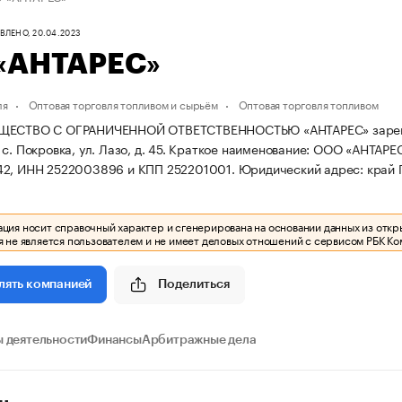
ЛЕНО, 20.04.2023
«АНТАРЕС»
ля
Оптовая торговля топливом и сырьём
Оптовая торговля топливом
ЩЕСТВО С ОГРАНИЧЕННОЙ ОТВЕТСТВЕННОСТЬЮ «АНТАРЕС» зарегистри
с. Покровка, ул. Лазо, д. 45.
Краткое наименование: ООО «АНТАРЕ
42, ИНН 2522003896 и КПП 252201001.
Юридический адрес: край Пр
ия носит справочный характер и сгенерирована на основании данных из откр
 не является пользователем и не имеет деловых отношений с сервисом РБК Ко
Поделиться
лять компанией
 деятельности
Финансы
Арбитражные дела