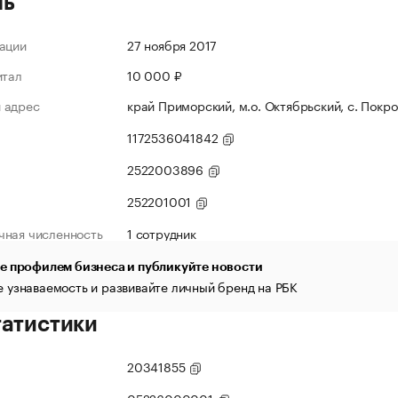
ль
ации
27 ноября 2017
итал
10 000 ₽
 адрес
край Приморский, м.о. Октябрьский, с. Покров
1172536041842
2522003896
252201001
чная численность
1 сотрудник
е профилем бизнеса и публикуйте новости
 узнаваемость и развивайте личный бренд на РБК
татистики
20341855