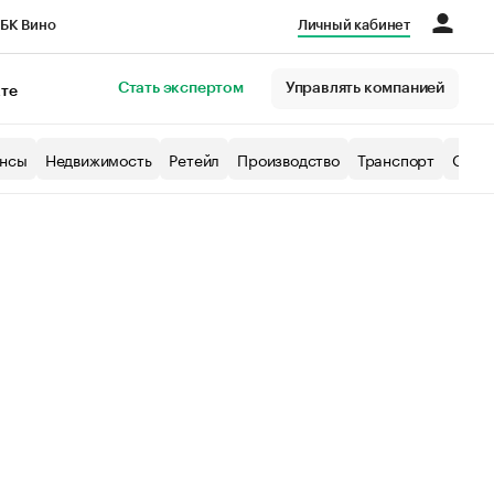
БК Вино
Личный кабинет
Город
Стать экспертом
Управлять компанией
кте
нсы
Недвижимость
Ретейл
Производство
Транспорт
Образ