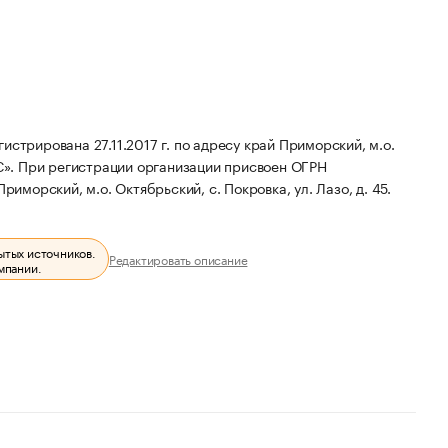
рована 27.11.2017 г. по адресу край Приморский, м.о.
С».
При регистрации организации присвоен ОГРН
иморский, м.о. Октябрьский, с. Покровка, ул. Лазо, д. 45.
ытых источников.
Редактировать описание
мпании.