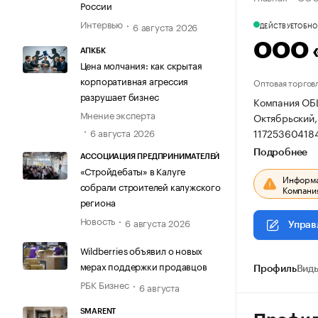
России
Интервью
6 августа 2026
ДЕЙСТВУЕТ
ОБНОВ
ООО 
АПКБК
Цена молчания: как скрытая
корпоративная агрессия
Оптовая торгов
разрушает бизнес
Компания ОБ
Мнение эксперта
Октябрьский, 
11725360418
6 августа 2026
Подробнее
АССОЦИАЦИЯ ПРЕДПРИНИМАТЕЛЕЙ
«Стройдебаты» в Калуге
Информац
собрали строителей калужского
Компания
региона
Новость
6 августа 2026
Управ
Wildberries объявил о новых
мерах поддержки продавцов
Профиль
Виды
РБК Бизнес
6 августа
SMARENT