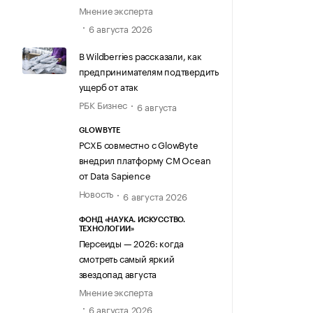
Мнение эксперта
6 августа 2026
В Wildberries рассказали, как
предпринимателям подтвердить
ущерб от атак
РБК Бизнес
6 августа
GLOWBYTE
РСХБ совместно с GlowByte
внедрил платформу CM Ocean
от Data Sapience
Новость
6 августа 2026
ФОНД «НАУКА. ИСКУССТВО.
ТЕХНОЛОГИИ»
Персеиды — 2026: когда
смотреть самый яркий
звездопад августа
Мнение эксперта
6 августа 2026