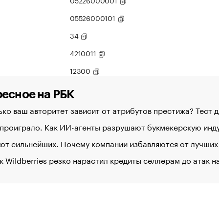
05226000001
05526000101
34
4210011
12300
есное на РБК
ко ваш авторитет зависит от атрибутов престижа? Тест 
 проиграло. Как ИИ-агенты разрушают букмекерскую ин
ют сильнейших. Почему компании избавляются от лучших
к Wildberries резко нарастил кредиты селлерам до атак 