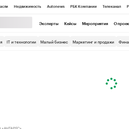
асли
Недвижимость
Autonews
РБК Компании
Телеканал
Р
К Курсы
РБК Life
Тренды
Визионеры
Национальные проекты
Эксперты
Кейсы
Мероприятия
О прое
уб
Исследования
Кредитные рейтинги
Франшизы
Газета
ия
IT и технологии
Малый бизнес
Маркетинг и продажи
Фина
Проверка контрагентов
Политика
Экономика
Бизнес
ы
 «АНТАРЕС»