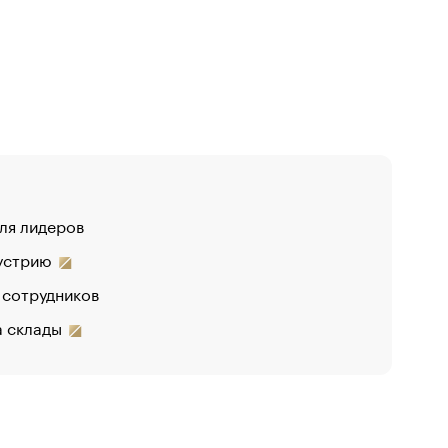
для лидеров
дустрию
 сотрудников
на склады