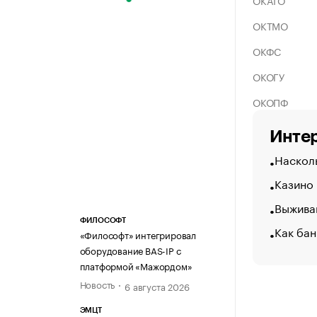
ОКАТО
ОКТМО
ОКФС
ОКОГУ
ОКОПФ
Интер
Насколь
Казино
Выжива
ФИЛОСОФТ
Как бан
«Философт» интегрировал
оборудование BAS-IP с
платформой «Мажордом»
Новость
6 августа 2026
ЭМЦТ