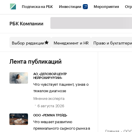
Подписка на РБК
Инвестиции
Мероприятия
Отр
Спорт
Школа управления РБК
РБК Образование
РБ
РБК Компании
Стиль
Крипто
РБК Бизнес-среда
Дискуссионный кл
Выбор редакции
Менеджмент и HR
Право и бухгалтер
Спецпроекты СПб
Конференции СПб
Спецпроекты
Технологии и медиа
Финансы
Рынок наличной валют
Лента публикаций
АО «ДЕЛОВОЙ ЦЕНТР
НЕЙРОХИРУРГИИ»
Что чувствует пациент, узнав о
тяжелом диагнозе
Мнение эксперта
6 августа 2026
ООО «РЕММА ТРЕЙД»
Что мешает развитию
премиального сырного рынка в
Главная
ООО