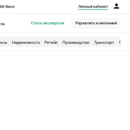
БК Вино
Личный кабинет
Город
Стать экспертом
Управлять компанией
кте
нсы
Недвижимость
Ретейл
Производство
Транспорт
Образ