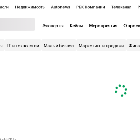
асли
Недвижимость
Autonews
РБК Компании
Телеканал
Р
К Курсы
РБК Life
Тренды
Визионеры
Национальные проекты
Эксперты
Кейсы
Мероприятия
О прое
уб
Исследования
Кредитные рейтинги
Франшизы
Газета
ия
IT и технологии
Малый бизнес
Маркетинг и продажи
Фина
Проверка контрагентов
Политика
Экономика
Бизнес
ы
 «БЗЖТ»