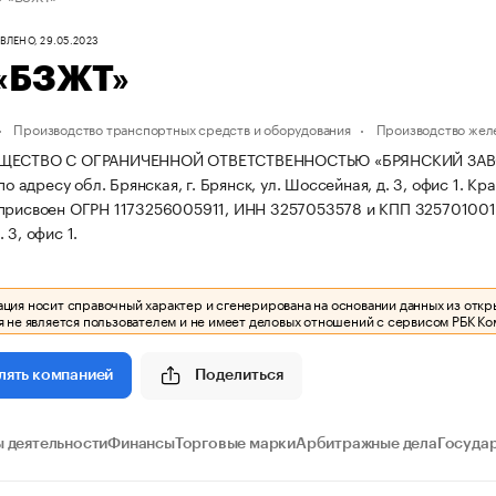
ЛЕНО, 29.05.2023
«БЗЖТ»
Производство транспортных средств и оборудования
Производство жел
БЩЕСТВО С ОГРАНИЧЕННОЙ ОТВЕТСТВЕННОСТЬЮ «БРЯНСКИЙ ЗАВ
 по адресу обл. Брянская, г. Брянск, ул. Шоссейная, д. 3, офис 1.
Кра
 присвоен ОГРН 1173256005911, ИНН 3257053578 и КПП 325701001
 3, офис 1.
ия носит справочный характер и сгенерирована на основании данных из откр
 не является пользователем и не имеет деловых отношений с сервисом РБК Ко
Поделиться
лять компанией
 деятельности
Финансы
Торговые марки
Арбитражные дела
Госуда