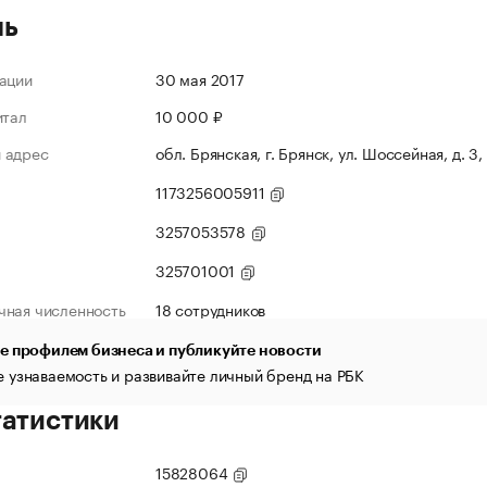
ль
ации
30 мая 2017
итал
10 000 ₽
 адрес
обл. Брянская, г. Брянск, ул. Шоссейная, д. 3,
1173256005911
3257053578
325701001
чная численность
18 сотрудников
е профилем бизнеса и публикуйте новости
 узнаваемость и развивайте личный бренд на РБК
татистики
15828064