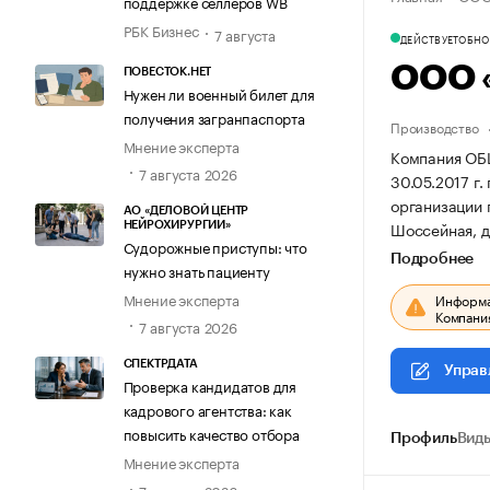
поддержке селлеров WB
РБК Бизнес
7 августа
ДЕЙСТВУЕТ
ОБНОВ
ООО 
ПОВЕСТОК.НЕТ
Нужен ли военный билет для
получения загранпаспорта
Производство
Мнение эксперта
Компания О
7 августа 2026
30.05.2017 г.
организации
АО «ДЕЛОВОЙ ЦЕНТР
Шоссейная, д.
НЕЙРОХИРУРГИИ»
Судорожные приступы: что
Подробнее
нужно знать пациенту
Мнение эксперта
Информац
Компания
7 августа 2026
СПЕКТРДАТА
Управ
Проверка кандидатов для
кадрового агентства: как
повысить качество отбора
Профиль
Виды
Мнение эксперта
7 августа 2026