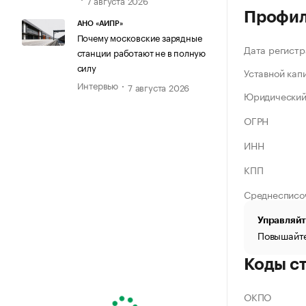
Профи
АНО «АИПР»
Почему московские зарядные
Дата регистр
станции работают не в полную
силу
Уставной кап
Интервью
7 августа 2026
Юридический
ОГРН
ИНН
КПП
Среднесписо
Управляйт
Повышайте
Коды с
ОКПО