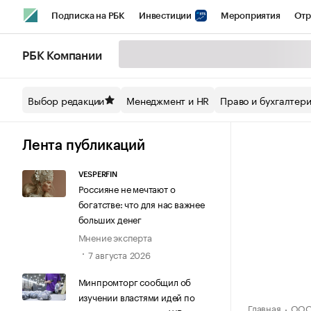
Подписка на РБК
Инвестиции
Мероприятия
Отр
Спорт
Школа управления РБК
РБК Образование
РБ
РБК Компании
Стиль
Крипто
РБК Бизнес-среда
Дискуссионный кл
Выбор редакции
Менеджмент и HR
Право и бухгалтер
Спецпроекты СПб
Конференции СПб
Спецпроекты
Технологии и медиа
Финансы
Рынок наличной валют
Лента публикаций
VESPERFIN
Россияне не мечтают о
богатстве: что для нас важнее
больших денег
Мнение эксперта
7 августа 2026
Минпромторг сообщил об
изучении властями идей по
Главная
ООО