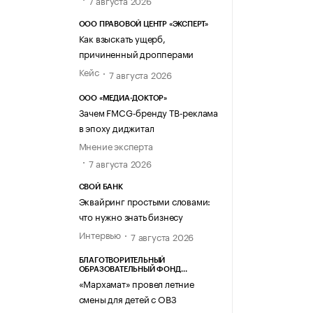
7 августа 2026
ООО ПРАВОВОЙ ЦЕНТР «ЭКСПЕРТ»
Как взыскать ущерб,
причиненный дропперами
Кейс
7 августа 2026
ООО «МЕДИА-ДОКТОР»
Зачем FMCG-бренду ТВ-реклама
в эпоху диджитал
Мнение эксперта
7 августа 2026
СВОЙ БАНК
Эквайринг простыми словами:
что нужно знать бизнесу
Интервью
7 августа 2026
БЛАГОТВОРИТЕЛЬНЫЙ
ОБРАЗОВАТЕЛЬНЫЙ ФОНД
«МАРХАМАТ»
«Мархамат» провел летние
смены для детей с ОВЗ