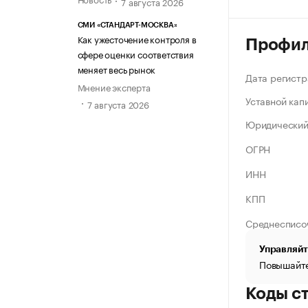
7 августа 2026
СМИ «СТАНДАРТ-МОСКВА»
Как ужесточение контроля в
Профи
сфере оценки соответствия
меняет весь рынок
Дата регистр
Мнение эксперта
Уставной кап
7 августа 2026
Юридический
ОГРН
ИНН
КПП
Среднесписо
Управляйт
Повышайте
Коды с