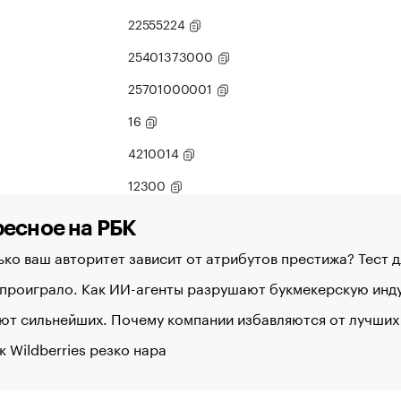
22555224
25401373000
25701000001
16
4210014
12300
есное на РБК
ко ваш авторитет зависит от атрибутов престижа? Тест 
 проиграло. Как ИИ-агенты разрушают букмекерскую ин
ют сильнейших. Почему компании избавляются от лучших
к Wildberries резко нара