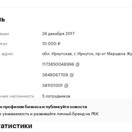
ль
ации
26 декабря 2017
итал
10 000 ₽
 адрес
обл. Иркутская, г. Иркутск, пр-кт Маршала Жу
1173850046996
3849067709
381101001
чная численность
5 сотрудников
е профилем бизнеса и публикуйте новости
 узнаваемость и развивайте личный бренд на РБК
татистики