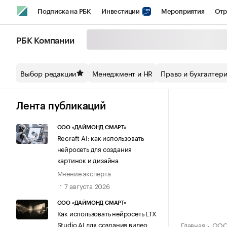
Подписка на РБК
Инвестиции
Мероприятия
Отр
Спорт
Школа управления РБК
РБК Образование
РБ
РБК Компании
Стиль
Крипто
РБК Бизнес-среда
Дискуссионный кл
Выбор редакции
Менеджмент и HR
Право и бухгалтер
Спецпроекты СПб
Конференции СПб
Спецпроекты
Технологии и медиа
Финансы
Рынок наличной валют
Лента публикаций
ООО «ДАЙМОНД СМАРТ»
Recraft AI: как использовать
нейросеть для создания
картинок и дизайна
Мнение эксперта
7 августа 2026
ООО «ДАЙМОНД СМАРТ»
Как использовать нейросеть LTX
Studio AI для создания видео
Главная
ООО