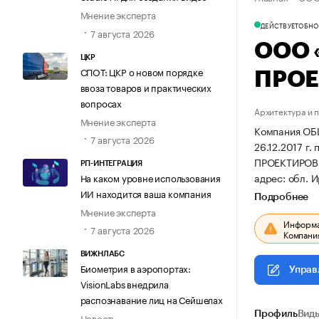
Мнение эксперта
ДЕЙСТВУЕТ
ОБНОВ
7 августа 2026
ООО 
ЦКР
СПОТ: ЦКР о новом порядке
ПРОЕ
ввоза товаров и практических
вопросах
Архитектура и 
Мнение эксперта
Компания О
7 августа 2026
26.12.2017 г.
ПРОЕКТИРОВ
РП-ИНТЕГРАЦИЯ
адрес: обл. И
На каком уровне использования
ИИ находится ваша компания
Подробнее
Мнение эксперта
Информац
7 августа 2026
Компания
ВИЖНЛАБС
Биометрия в аэропортах:
Управ
VisionLabs внедрила
распознавание лиц на Сейшелах
Профиль
Виды
Новость