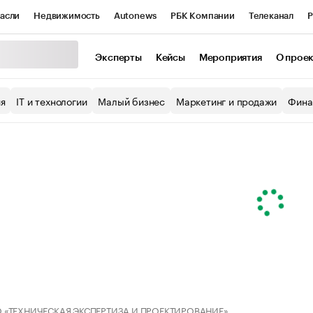
асли
Недвижимость
Autonews
РБК Компании
Телеканал
Р
К Курсы
РБК Life
Тренды
Визионеры
Национальные проекты
Эксперты
Кейсы
Мероприятия
О прое
уб
Исследования
Кредитные рейтинги
Франшизы
Газета
ия
IT и технологии
Малый бизнес
Маркетинг и продажи
Фина
Проверка контрагентов
Политика
Экономика
Бизнес
ы
 «ТЕХНИЧЕСКАЯ ЭКСПЕРТИЗА И ПРОЕКТИРОВАНИЕ»