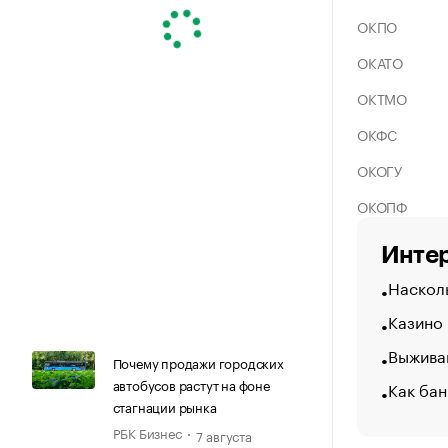
ОКПО
ОКАТО
ОКТМО
ОКФС
ОКОГУ
ОКОПФ
Интер
Насколь
Казино
Выжива
Почему продажи городских
автобусов растут на фоне
Как бан
стагнации рынка
РБК Бизнес
7 августа