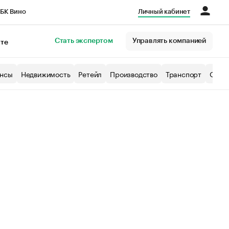
БК Вино
Личный кабинет
Город
Стать экспертом
Управлять компанией
кте
нсы
Недвижимость
Ретейл
Производство
Транспорт
Образ