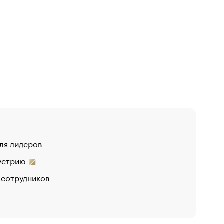
для лидеров
дустрию
 сотрудников