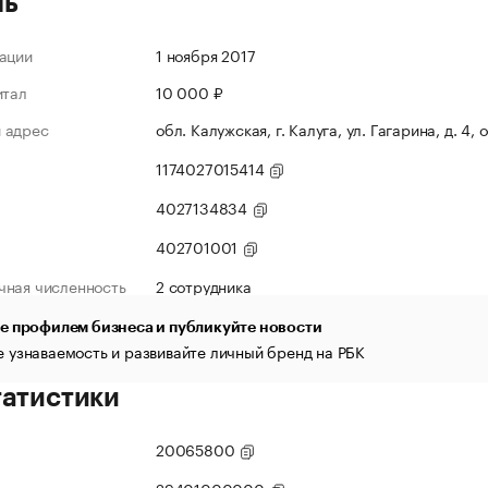
ль
ации
1 ноября 2017
итал
10 000 ₽
 адрес
обл. Калужская, г. Калуга, ул. Гагарина, д. 4,
1174027015414
4027134834
402701001
чная численность
2 сотрудника
е профилем бизнеса и публикуйте новости
 узнаваемость и развивайте личный бренд на РБК
татистики
20065800