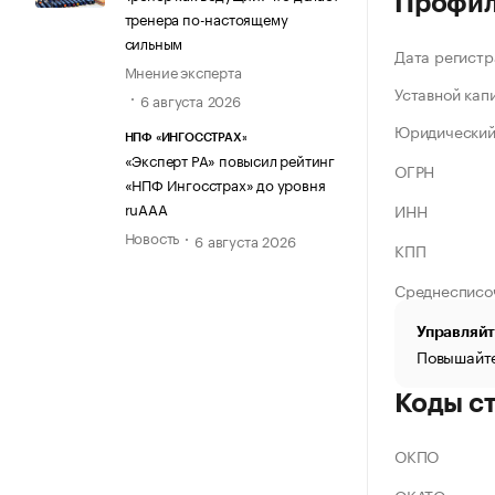
Профи
тренера по-настоящему
сильным
Дата регистр
Мнение эксперта
Уставной кап
6 августа 2026
Юридический
НПФ «ИНГОССТРАХ»
«Эксперт РА» повысил рейтинг
ОГРН
«НПФ Ингосстрах» до уровня
ruAAA
ИНН
Новость
6 августа 2026
КПП
Среднесписо
Управляйт
Повышайте
Коды с
ОКПО