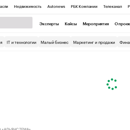
асли
Недвижимость
Autonews
РБК Компании
Телеканал
Р
К Курсы
РБК Life
Тренды
Визионеры
Национальные проекты
Эксперты
Кейсы
Мероприятия
О прое
уб
Исследования
Кредитные рейтинги
Франшизы
Газета
ия
IT и технологии
Малый бизнес
Маркетинг и продажи
Фина
Проверка контрагентов
Политика
Экономика
Бизнес
ы
 «АЛЬЯНС ТЕМА»