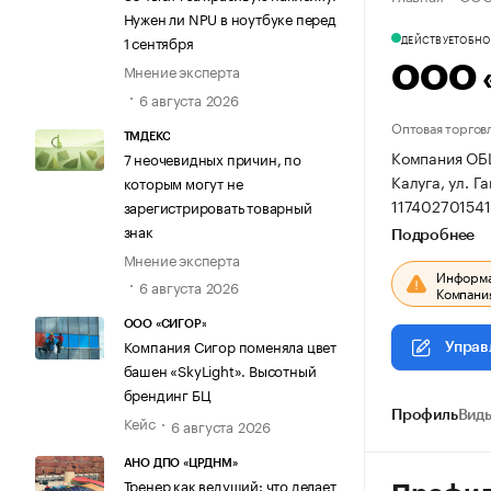
Нужен ли NPU в ноутбуке перед
ДЕЙСТВУЕТ
ОБНОВ
1 сентября
Мнение эксперта
ООО 
6 августа 2026
Оптовая торгов
ТМДЕКС
Компания ОБ
7 неочевидных причин, по
Калуга, ул. Г
которым могут не
11740270154
зарегистрировать товарный
знак
Подробнее
Мнение эксперта
Информац
6 августа 2026
Компания
ООО «СИГОР»
Компания Сигор поменяла цвет
Управ
башен «SkyLight». Высотный
брендинг БЦ
Профиль
Виды
Кейс
6 августа 2026
АНО ДПО «ЦРДНМ»
Тренер как ведущий: что делает