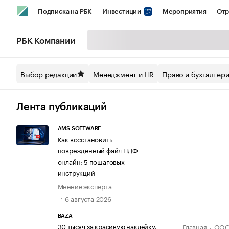
Подписка на РБК
Инвестиции
Мероприятия
Отр
Спорт
Школа управления РБК
РБК Образование
РБ
РБК Компании
Стиль
Крипто
РБК Бизнес-среда
Дискуссионный кл
Выбор редакции
Менеджмент и HR
Право и бухгалтер
Спецпроекты СПб
Конференции СПб
Спецпроекты
Технологии и медиа
Финансы
Рынок наличной валют
Лента публикаций
AMS SOFTWARE
Как восстановить
поврежденный файл ПДФ
онлайн: 5 пошаговых
инструкций
Мнение эксперта
6 августа 2026
BAZA
30 тысяч за красивую наклейку.
Главная
ООО