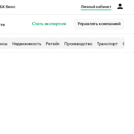
БК Вино
Личный кабинет
Город
Стать экспертом
Управлять компанией
кте
нсы
Недвижимость
Ретейл
Производство
Транспорт
Образ