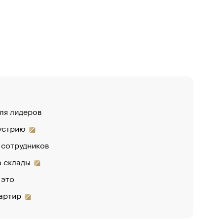
для лидеров
«От спор
дустрию
«Деньги 
 сотрудников
Функции 
на склады
 это
вартир