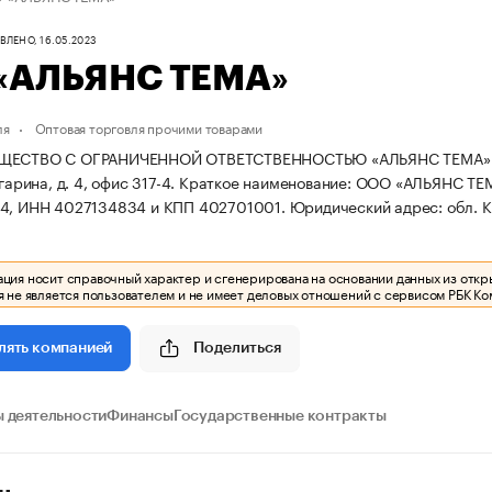
ЛЕНО, 16.05.2023
«АЛЬЯНС ТЕМА»
ля
Оптовая торговля прочими товарами
ЩЕСТВО С ОГРАНИЧЕННОЙ ОТВЕТСТВЕННОСТЬЮ «АЛЬЯНС ТЕМА» зареги
агарина, д. 4, офис 317-4.
Краткое наименование: ООО «АЛЬЯНС ТЕ
14, ИНН 4027134834 и КПП 402701001.
Юридический адрес: обл. Кал
ия носит справочный характер и сгенерирована на основании данных из откр
 не является пользователем и не имеет деловых отношений с сервисом РБК Ко
Поделиться
лять компанией
 деятельности
Финансы
Государственные контракты