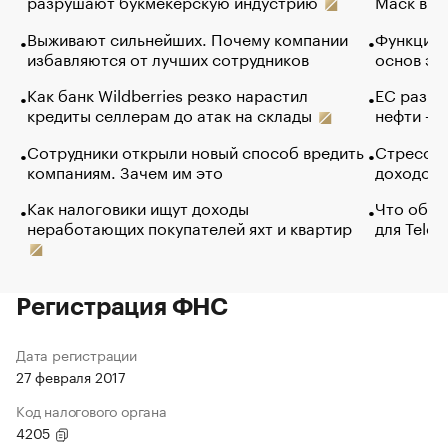
разрушают букмекерскую индустрию
Маск в и
Выживают сильнейших. Почему компании
Функции 
избавляются от лучших сотрудников
основ эф
Как банк Wildberries резко нарастил
ЕС разре
кредиты селлерам до атак на склады
нефти — 
Сотрудники открыли новый способ вредить
Стресс о
компаниям. Зачем им это
доходов 
Как налоговики ищут доходы
Что обви
неработающих покупателей яхт и квартир
для Tele
Регистрация ФНС
Дата регистрации
27 февраля 2017
Код налогового органа
4205