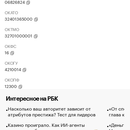
06826824
ОКАТО
32401365000
ОКТМО
32701000001
ОКФС
16
ОКОГУ
4210014
ОКОПФ
12300
Интересное на РБК
Насколько ваш авторитет зависит от
«От спор
атрибутов престижа? Тест для лидеров
глава ко
Казино проиграло. Как ИИ-агенты
«Деньги б