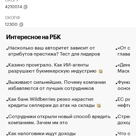
4210014
ОКОПФ
12300
Интересное на РБК
Насколько ваш авторитет зависит от
«От спо
атрибутов престижа? Тест для лидеров
глава к
Казино проиграло. Как ИИ-агенты
«Деньги
разрушают букмекерскую индустрию
Маск в 
Выживают сильнейших. Почему компании
Функции
избавляются от лучших сотрудников
основ э
Как банк Wildberries резко нарастил
ЕС раз
кредиты селлерам до атак на склады
нефти —
Сотрудники открыли новый способ вредить
Стресс 
компаниям. Зачем им это
доходов
Как налоговики ищут доходы
Что обв