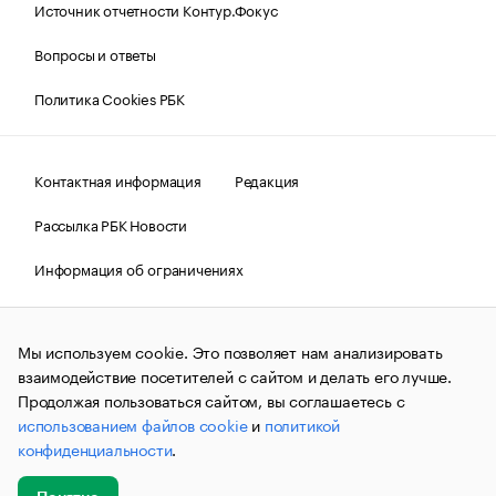
Источник отчетности Контур.Фокус
Вопросы и ответы
Политика Cookies РБК
Контактная информация
Редакция
Рассылка РБК Новости
Информация об ограничениях
Правовая информация
О соблюдении авторских прав
Мы используем cookie. Это позволяет нам анализировать
© АО «РОСБИЗНЕСКОНСАЛТИНГ»,
1995–2026.
Сообщения
и материалы информационного агентства «РБК»
взаимодействие посетителей с сайтом и делать его лучше.
(зарегистрировано Федеральной службой по надзору в сфере
Продолжая пользоваться сайтом, вы соглашаетесь с
связи, информационных технологий и массовых
использованием файлов cookie
и
политикой
коммуникаций (Роскомнадзор) 09.12.2015 за номером ИА
№ФС77-63848) сопровождаются пометкой «РБК». Отдельные
конфиденциальности
.
публикации могут содержать информацию,
не предназначенную для пользователей
до 18 лет.
companycardsfeedback@rbc.ru