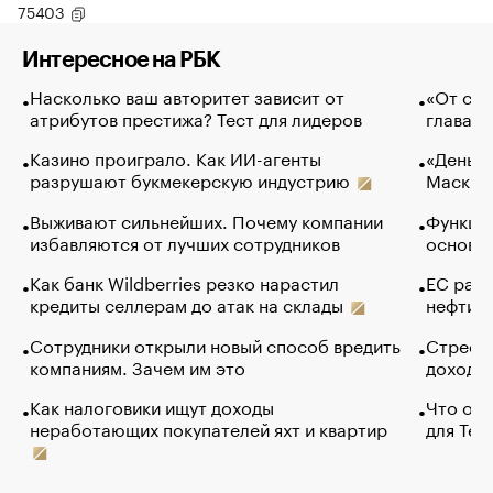
75403
Интересное на РБК
Насколько ваш авторитет зависит от
«От спо
атрибутов престижа? Тест для лидеров
глава к
Казино проиграло. Как ИИ-агенты
«Деньги
разрушают букмекерскую индустрию
Маск в 
Выживают сильнейших. Почему компании
Функции
избавляются от лучших сотрудников
основ э
Как банк Wildberries резко нарастил
ЕС раз
кредиты селлерам до атак на склады
нефти —
Сотрудники открыли новый способ вредить
Стресс 
компаниям. Зачем им это
доходов
Как налоговики ищут доходы
Что обв
неработающих покупателей яхт и квартир
для Tel