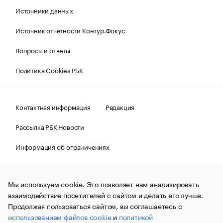
Источники данных
Источник отчетности Контур.Фокус
Вопросы и ответы
Политика Cookies РБК
Контактная информация
Редакция
Рассылка РБК Новости
Информация об ограничениях
Правовая информация
О соблюдении авторских прав
Мы используем cookie. Это позволяет нам анализировать
© АО «РОСБИЗНЕСКОНСАЛТИНГ»,
1995–2026.
Сообщения
и материалы информационного агентства «РБК»
взаимодействие посетителей с сайтом и делать его лучше.
(зарегистрировано Федеральной службой по надзору в сфере
Продолжая пользоваться сайтом, вы соглашаетесь с
связи, информационных технологий и массовых
использованием файлов cookie
и
политикой
коммуникаций (Роскомнадзор) 09.12.2015 за номером ИА