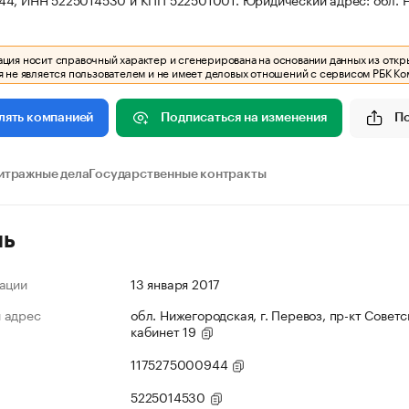
ия носит справочный характер и сгенерирована на основании данных из откр
 не является пользователем и не имеет деловых отношений с сервисом РБК Ко
Подписаться на изменения
П
лять компанией
итражные дела
Государственные контракты
ль
ации
13 января 2017
 адрес
обл. Нижегородская, г. Перевоз, пр-кт Советск
кабинет 19
1175275000944
5225014530