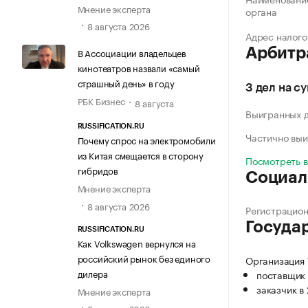
Мнение эксперта
органа
8 августа 2026
Адрес налого
Арбитр
В Ассоциации владельцев
кинотеатров назвали «самый
страшный день» в году
3 дел на с
РБК Бизнес
8 августа
Выигранных 
RUSSIFICATION.RU
Частично выи
Почему спрос на электромобили
из Китая смещается в сторону
Посмотреть 
гибридов
Социал
Мнение эксперта
8 августа 2026
Регистрацио
Госуда
RUSSIFICATION.RU
Как Volkswagen вернулся на
российский рынок без единого
Организаци
дилера
поставщик 
заказчик в
Мнение эксперта