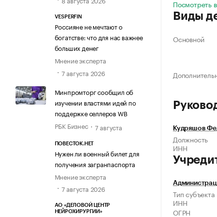
8 августа 2026
Посмотреть 
Виды д
VESPERFIN
Россияне не мечтают о
богатстве: что для нас важнее
Основной
больших денег
Мнение эксперта
7 августа 2026
Дополнитель
Минпромторг сообщил об
изучении властями идей по
Руково
поддержке селлеров WB
РБК Бизнес
7 августа
Кудряшов Фе
Должность
ПОВЕСТОК.НЕТ
ИНН
Нужен ли военный билет для
Учреди
получения загранпаспорта
Мнение эксперта
Администрац
7 августа 2026
Тип субъекта
ИНН
АО «ДЕЛОВОЙ ЦЕНТР
ОГРН
НЕЙРОХИРУРГИИ»