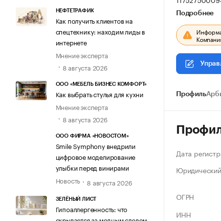
НЕФТЕТРАФИК
Подробнее
Как получить клиентов на
спецтехнику: находим лиды в
Информац
Компания
интернете
Мнение эксперта
Управ
8 августа 2026
ООО «МЕБЕЛЬ БИЗНЕС КОМФОРТ»
Как выбрать стулья для кухни
Профиль
Арб
Мнение эксперта
8 августа 2026
Профи
ООО ФИРМА «НОВОСТОМ»
Smile Symphony внедрили
Дата регистр
цифровое моделирование
улыбки перед винирами
Юридический
Новость
8 августа 2026
ОГРН
ЗЕЛЁНЫЙ ЛИСТ
Гипоаллергенность: что
ИНН
скрывается за модным словом