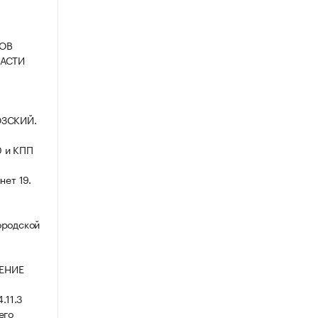
СОВ
АСТИ
ОЗСКИЙ.
0 и КПП
нет 19.
ородской
ЛЕНИЕ
11.3
его