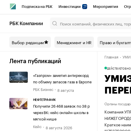
Подписка на РБК
Инвестиции
Мероприятия
Отр
Спорт
Школа управления РБК
РБК Образование
РБ
РБК Компании
Город
Стиль
Крипто
РБК Бизнес-среда
Дискусси
Выбор редакции
Менеджмент и HR
Право и бухгал
Спецпроекты СПб
Конференции СПб
Спецпроекты
Главная
УМИ
Технологии и медиа
Финансы
Рынок наличной валют
Лента публикаций
ДЕЙСТВУЕТ
ОБНОВ
«Газпром» заметил антирекорд
УМИЗ
по объему запасов газа в Европе
РБК Бизнес
ПЕР
8 августа
НЕФТЕТРАФИК
Органы государ
Получили 26 468 заявок по 38 р
Компания У
через ВК: кейс онлайн-школы в
НИЖЕГОРОДСКО
мягкой нише
Краткое наи
Кейс
8 августа 2026
11752750009