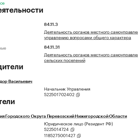
все
еятельности
84.11.3
Деятельность органов местного самоуправле
управлению вопросами общего характера
ные
84.11.31
Деятельность органов местного самоуправле
сельских поселений
дители
дор Васильевич
Начальник Управления
522501702402
тели
ия Городского Округа Перевозский Нижегородской Области
Юридическое лицо (Резидент РФ)
5225014724
1185275001427