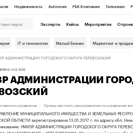
асли
Недвижимость
Autonews
РБК Компании
Телеканал
Р
К Курсы
РБК Life
Тренды
Визионеры
Национальные проекты
Эксперты
Кейсы
Мероприятия
О прое
онный клуб
Исследования
Кредитные рейтинги
Франшизы
Г
терия
IT и технологии
Малый бизнес
Маркетинг и прода
Проверка контрагентов
Политика
Экономика
Бизнес
ЗР АДМИНИСТРАЦИИ ГОРОДСКОГО ОКРУГА ПЕРЕВОЗСКИЙ
ы
ЛЕНО, 14.12.2020
Р АДМИНИСТРАЦИИ ГОРО
ЕВОЗСКИЙ
ственного управления
Органы местного самоуправления по управлению во
ПРАВЛЕНИЕ МУНИЦИПАЛЬНОГО ИМУЩЕСТВА И ЗЕМЕЛЬНЫХ РЕСУР
Й ОБЛАСТИ зарегистрирована 13.01.2017 г. по адресу обл. Нижегор
менование: УМИЗР АДМИНИСТРАЦИИ ГОРОДСКОГО ОКРУГА ПЕРЕВ
44, ИНН 5225014530 и КПП 522501001.
Юридический адрес: обл. Ни