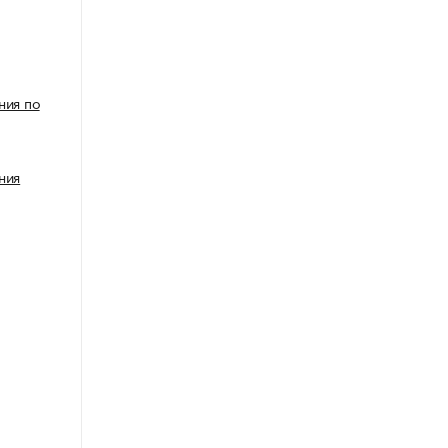
ния по
ния