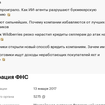
в
 проиграло. Как ИИ-агенты разрушают букмекерскую
рию
ют сильнейших. Почему компании избавляются от лучших
ников
к Wildberries резко нарастил кредиты селлерам до атак н
ики открыли новый способ вредить компаниям. Зачем им
оговики ищут доходы неработающих покупателей яхт и
р
рация ФНС
ации
13 января 2017
го органа
5275
 налогового
Межрайонная инспекция Федеральной налог