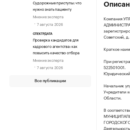
Судорожные приступы: что
Описан
нужно знать пациенту
Мнение эксперта
Компания У
7 августа 2026
АДМИНИСТРА
зарегистриров
СПЕКТРДАТА
Советский, д.
Проверка кандидатов для
кадрового агентства: как
Краткое наи
повысить качество отбора
Мнение эксперта
При регистр
522501001.
7 августа 2026
Юридический а
Все публикации
Начальник уп
Учредители к
Области.
В соответств
МУНИЦИПАЛЬ
ГОРОДСКОГО
Деятельность