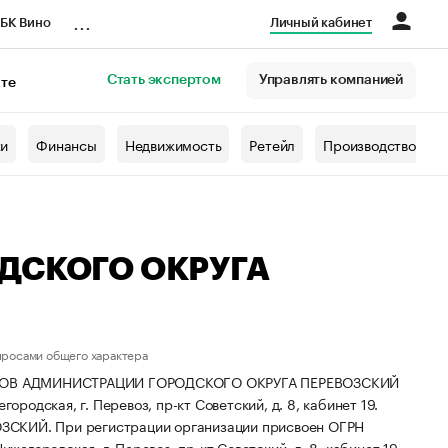
...
БК Вино
Личный кабинет
Стать экспертом
Управлять компанией
кте
азета
жи
Финансы
Недвижимость
Ретейл
Производство
ДСКОГО ОКРУГА
просами общего характера
СОВ АДМИНИСТРАЦИИ ГОРОДСКОГО ОКРУГА ПЕРЕВОЗСКИЙ
одская, г. Перевоз, пр-кт Советский, д. 8, кабинет 19.
ОЗСКИЙ.
При регистрации организации присвоен ОГРН
жегородская, г. Перевоз, пр-кт Советский, д. 8, кабинет 19.