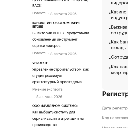
лидеро
БАСК
Казино
Новость
8 августа 2026
индуст
КОНСАЛТИНГОВАЯ КОМПАНИЯ
Выжива
BITOBE
сотруд
В Лектории BITOBE представили
обновленный инструмент
Как бан
оценки лидеров
склады
Новость
8 августа 2026
Сотрудн
VPROEKTE
Как нал
Управление строительством: как
кварти
студия реализует
архитектурный проект дома
Мнение эксперта
Регист
8 августа 2026
ООО «МАЛЛЕНОМ СИСТЕМС»
Дата регистр
Как выбрать систему для
Код налогово
сериализации и агрегации на
производстве
Наименование