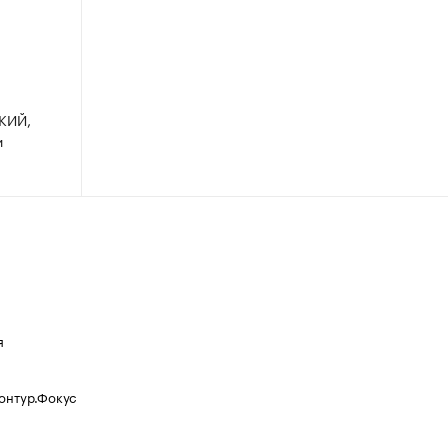
КИЙ,
и
я
Контур.Фокус