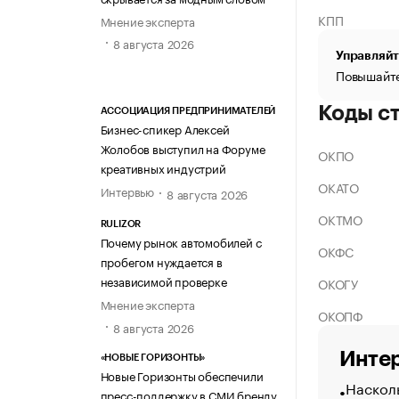
КПП
Мнение эксперта
8 августа 2026
Управляйт
Повышайте
Коды с
АССОЦИАЦИЯ ПРЕДПРИНИМАТЕЛЕЙ
Бизнес-спикер Алексей
Жолобов выступил на Форуме
ОКПО
креативных индустрий
ОКАТО
Интервью
8 августа 2026
ОКТМО
RULIZOR
Почему рынок автомобилей с
ОКФС
пробегом нуждается в
независимой проверке
ОКОГУ
Мнение эксперта
ОКОПФ
8 августа 2026
Интер
«НОВЫЕ ГОРИЗОНТЫ»
Новые Горизонты обеспечили
Насколь
пресс-поддержку в СМИ бренду