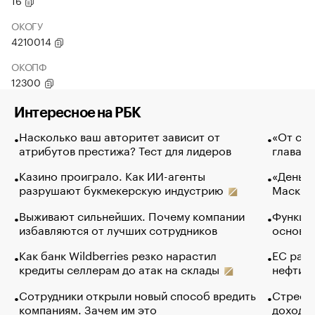
16
ОКОГУ
4210014
ОКОПФ
12300
Интересное на РБК
Насколько ваш авторитет зависит от
«От спо
атрибутов престижа? Тест для лидеров
глава к
Казино проиграло. Как ИИ-агенты
«Деньги
разрушают букмекерскую индустрию
Маск в 
Выживают сильнейших. Почему компании
Функции
избавляются от лучших сотрудников
основ э
Как банк Wildberries резко нарастил
ЕС раз
кредиты селлерам до атак на склады
нефти —
Сотрудники открыли новый способ вредить
Стресс 
компаниям. Зачем им это
доходов