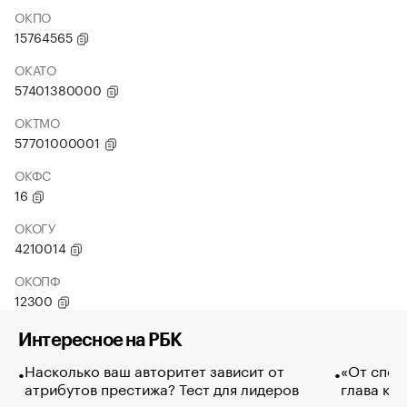
ОКПО
15764565
ОКАТО
57401380000
ОКТМО
57701000001
ОКФС
16
ОКОГУ
4210014
ОКОПФ
12300
Интересное на РБК
Насколько ваш авторитет зависит от
«От спор
атрибутов престижа? Тест для лидеров
глава ко