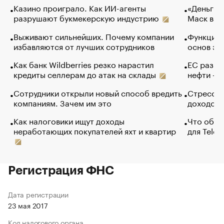
Казино проиграло. Как ИИ-агенты
«Деньги б
разрушают букмекерскую индустрию
Маск в и
Выживают сильнейших. Почему компании
Функции 
избавляются от лучших сотрудников
основ эф
Как банк Wildberries резко нарастил
ЕС разре
кредиты селлерам до атак на склады
нефти — 
Сотрудники открыли новый способ вредить
Стресс о
компаниям. Зачем им это
доходов 
Как налоговики ищут доходы
Что обви
неработающих покупателей яхт и квартир
для Tele
Регистрация ФНС
Дата регистрации
23 мая 2017
Код налогового органа