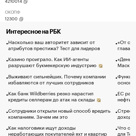
4210014
ОКОПФ
12300
Интересное на РБК
Насколько ваш авторитет зависит от
«От спо
атрибутов престижа? Тест для лидеров
глава к
Казино проиграло. Как ИИ-агенты
«Деньги
разрушают букмекерскую индустрию
Маск в 
Выживают сильнейших. Почему компании
Функции
избавляются от лучших сотрудников
основ э
Как банк Wildberries резко нарастил
ЕС раз
кредиты селлерам до атак на склады
нефти —
Сотрудники открыли новый способ вредить
Стресс 
компаниям. Зачем им это
доходов
Как налоговики ищут доходы
Что обв
неработающих покупателей яхт и квартир
для Tel