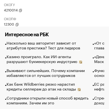
ОКОГУ
4210014
ОКОПФ
12300
Интересное на РБК
Насколько ваш авторитет зависит от
«От спо
атрибутов престижа? Тест для лидеров
глава к
Казино проиграло. Как ИИ-агенты
«Деньги
разрушают букмекерскую индустрию
Маск в 
Выживают сильнейших. Почему компании
Функции
избавляются от лучших сотрудников
основ э
Как банк Wildberries резко нарастил
ЕС раз
кредиты селлерам до атак на склады
нефти —
Сотрудники открыли новый способ вредить
Стресс 
компаниям. Зачем им это
доходов