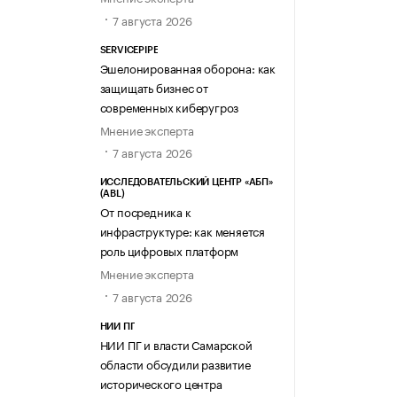
7 августа 2026
SERVICEPIPE
Эшелонированная оборона: как
защищать бизнес от
современных киберугроз
Мнение эксперта
7 августа 2026
ИССЛЕДОВАТЕЛЬСКИЙ ЦЕНТР «АБП»
(ABL)
От посредника к
инфраструктуре: как меняется
роль цифровых платформ
Мнение эксперта
7 августа 2026
НИИ ПГ
НИИ ПГ и власти Самарской
области обсудили развитие
исторического центра