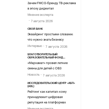
Зачем FMCG-бренду ТВ-реклама
в эпоху диджитал
Мнение эксперта
7 августа 2026
СВОЙ БАНК
Эквайринг простыми словами:
что нужно знать бизнесу
Интервью
7 августа 2026
БЛАГОТВОРИТЕЛЬНЫЙ
ОБРАЗОВАТЕЛЬНЫЙ ФОНД
«МАРХАМАТ»
«Мархамат» провел летние
смены для детей с ОВЗ
Новость
7 августа 2026
ИССЛЕДОВАТЕЛЬСКИЙ ЦЕНТР «АБП»
(ABL)
Рейтинг как капитал: кому
принадлежит цифровая
репутация на платформах
Мнение эксперта