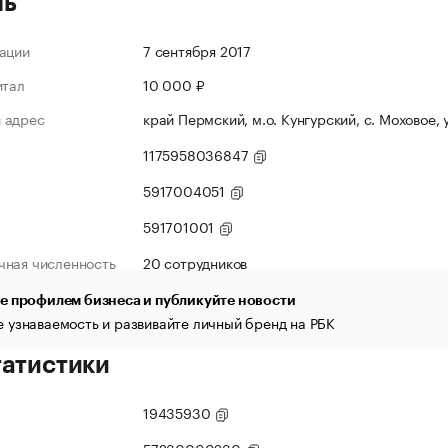
ль
ации
7 сентября 2017
итал
10 000 ₽
 адрес
край Пермский, м.о. Кунгурский, с. Моховое, у
1175958036847
5917004051
591701001
чная численность
20 сотрудников
е профилем бизнеса и публикуйте новости
 узнаваемость и развивайте личный бренд на РБК
татистики
19435930