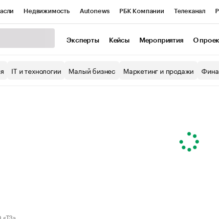
асли
Недвижимость
Autonews
РБК Компании
Телеканал
Р
К Курсы
РБК Life
Тренды
Визионеры
Национальные проекты
Эксперты
Кейсы
Мероприятия
О прое
уб
Исследования
Кредитные рейтинги
Франшизы
Газета
ия
IT и технологии
Малый бизнес
Маркетинг и продажи
Фина
Проверка контрагентов
Политика
Экономика
Бизнес
ы
 «Т3»