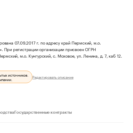
а 07.09.2017 г. по адресу край Пермский, м.о.
».
При регистрации организации присвоен ОГРН
мский, м.о. Кунгурский, с. Моховое, ул. Ленина, д. 7, каб 12.
ытых источников.
Редактировать описание
мпании.
водства
Государственные контракты