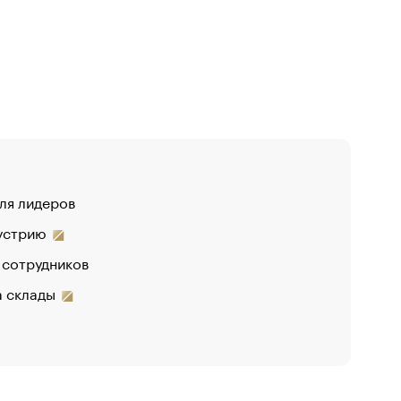
для лидеров
дустрию
 сотрудников
на склады