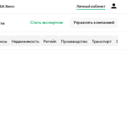
БК Вино
Личный кабинет
Город
Стать экспертом
Управлять компанией
кте
нсы
Недвижимость
Ретейл
Производство
Транспорт
Образ