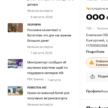
дилера
ЕСТЬ РЕШЕНИЕ 
Мнение эксперта
ООО 
8 августа 2026
VESPERFIN
ТЭК
Теплос
Россияне не мечтают о
Компания ОБ
богатстве: что для нас важнее
Кунгурский, с
больших денег
11759580368
Мнение эксперта
7 августа 2026
Подробнее
Информац
Минпромторг сообщил об
Компания
изучении властями идей по
поддержке селлеров WB
Подел
РБК Бизнес
7 августа
ПОВЕСТОК.НЕТ
Профиль
Виды
Нужен ли военный билет для
получения загранпаспорта
Мнение эксперта