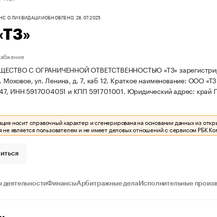
ФНС О ЛИКВИДАЦИИ
ОБНОВЛЕНО, 28.07.2025
«Т3»
набжение
ЩЕСТВО С ОГРАНИЧЕННОЙ ОТВЕТСТВЕННОСТЬЮ «ТЗ» зарегистрирован
. Моховое, ул. Ленина, д. 7, каб 12.
Краткое наименование: ООО «Т3
47, ИНН 5917004051 и КПП 591701001.
Юридический адрес: край Пер
ия носит справочный характер и сгенерирована на основании данных из откр
 не является пользователем и не имеет деловых отношений с сервисом РБК Ко
иться
 деятельности
Финансы
Арбитражные дела
Исполнительные произ