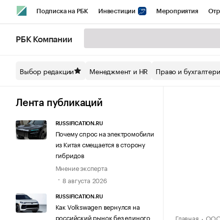
Подписка на РБК
Инвестиции
Мероприятия
Отр
Спорт
Школа управления РБК
РБК Образование
РБ
РБК Компании
Стиль
Крипто
РБК Бизнес-среда
Дискуссионный кл
Выбор редакции
Менеджмент и HR
Право и бухгалтер
Спецпроекты СПб
Конференции СПб
Спецпроекты
Технологии и медиа
Финансы
Рынок наличной валют
Лента публикаций
RUSSIFICATION.RU
Почему спрос на электромобили
из Китая смещается в сторону
гибридов
Мнение эксперта
8 августа 2026
RUSSIFICATION.RU
Как Volkswagen вернулся на
российский рынок без единого
Главная
ООО