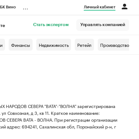
...
БК Вино
Личный кабинет
Стать экспертом
Управлять компанией
кте
азета
жи
Финансы
Недвижимость
Ретейл
Производство
АРОДОВ СЕВЕРА "ВАТА"-"ВОЛНА" зарегистрирована
ул Совхозная, д 3, кв 11.
Краткое наименование:
 СЕВЕРА ВАТА - ВОЛНА.
При регистрации организации
й адрес: 694241, Сахалинская обл, Поронайский р-н, г