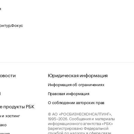
я
Контур.Фокус
овости
Юридическая информация
Информация об ограничениях
d
Правовая информация
О соблюдении авторских прав
е продукты РБК
© АО «РОСБИЗНЕСКОНСАЛТИНГ»,
 и хостинг
1995–2026.
Сообщения и материалы
информационного агентства «РБК»
лако
(зарегистрировано Федеральной
службой по надзору в сфере связи,
шения