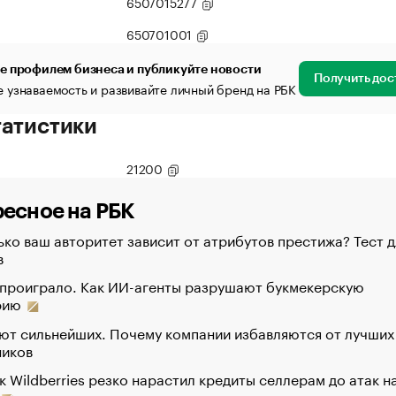
6507015277
650701001
е профилем бизнеса и публикуйте новости
Получить дос
 узнаваемость и развивайте личный бренд на РБК
татистики
21200
есное на РБК
ко ваш авторитет зависит от атрибутов престижа? Тест д
в
 проиграло. Как ИИ-агенты разрушают букмекерскую
рию
ют сильнейших. Почему компании избавляются от лучших
ников
к Wildberries резко нарастил кредиты селлерам до атак н