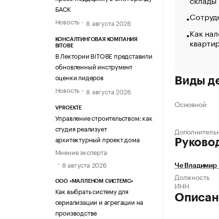
БАСК
Сотрудн
Новость
8 августа 2026
Как нал
кварти
КОНСАЛТИНГОВАЯ КОМПАНИЯ
BITOBE
В Лектории BITOBE представили
обновленный инструмент
оценки лидеров
Виды д
Новость
8 августа 2026
Основной
VPROEKTE
Управление строительством: как
студия реализует
Дополнитель
архитектурный проект дома
Руково
Мнение эксперта
8 августа 2026
Че Владимир
Должность
ООО «МАЛЛЕНОМ СИСТЕМС»
ИНН
Как выбрать систему для
Описан
сериализации и агрегации на
производстве