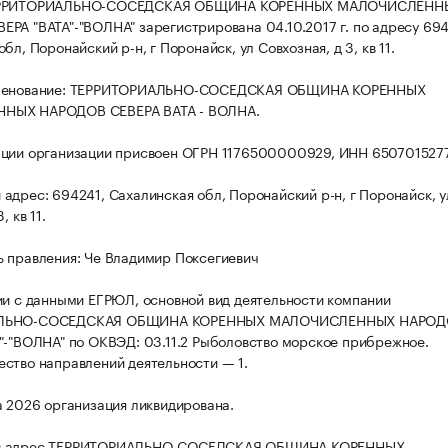
ЕРРИТОРИАЛЬНО-СОСЕДСКАЯ ОБЩИНА КОРЕННЫХ МАЛОЧИСЛЕНН
РА "ВАТА"-"ВОЛНА" зарегистрирована 04.10.2017 г. по адресу 694
бл, Поронайский р-н, г Поронайск, ул Совхозная, д 3, кв 11.
именование: ТЕРРИТОРИАЛЬНО-СОСЕДСКАЯ ОБЩИНА КОРЕННЫХ
НЫХ НАРОДОВ СЕВЕРА ВАТА - ВОЛНА.
ации организации присвоен ОГРН 1176500000929, ИНН 650701527
адрес: 694241, Сахалинская обл, Поронайский р-н, г Поронайск, у
, кв 11.
 правления: Че Владимир Поксегиевич
ии с данными ЕГРЮЛ, основной вид деятельности компании
ЛЬНО-СОСЕДСКАЯ ОБЩИНА КОРЕННЫХ МАЛОЧИСЛЕННЫХ НАРОД
"-"ВОЛНА" по ОКВЭД: 03.11.2 Рыболовство морское прибрежное.
ство направлений деятельности — 1.
а 2026 организация ликвидирована.
й адрес ТЕРРИТОРИАЛЬНО-СОСЕДСКАЯ ОБЩИНА КОРЕННЫХ