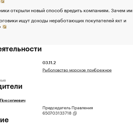
ики открыли новый способ вредить компаниям. Зачем им
оговики ищут доходы неработающих покупателей яхт и
р
еятельности
03.11.2
Рыболовство морское прибрежное
ные
дители
 Поксегиевич
Председатель Правления
650703133718
ие