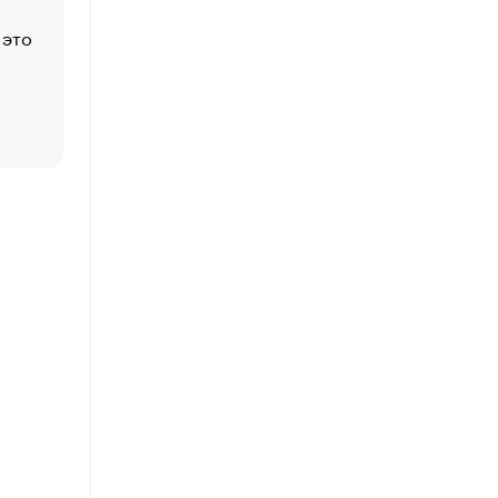
 это
Стресс обеспеченных людей: почему рост доходов 
счастья
Что обвинения против Павла Дурова значат для Tele
пользователей