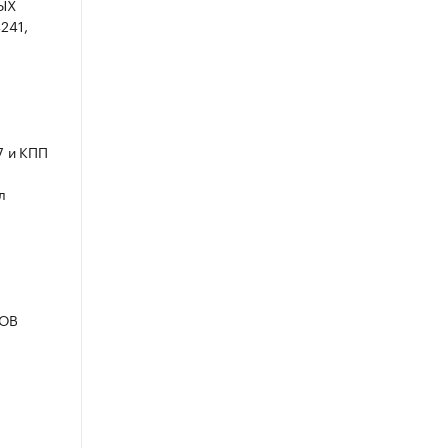
ЫХ
241,
7 и КПП
л
ОВ