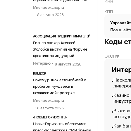
ИНН
Мнение эксперта
КПП
8 августа 2026
Управляйт
Повышайте
АССОЦИАЦИЯ ПРЕДПРИНИМАТЕЛЕЙ
Коды с
Бизнес-спикер Алексей
Жолобов выступил на Форуме
креативных индустрий
ОКОПФ
Интервью
8 августа 2026
Интер
RULIZOR
Насколь
Почему рынок автомобилей с
лидеро
пробегом нуждается в
независимой проверке
Казино
индуст
Мнение эксперта
8 августа 2026
Выжива
сотруд
«НОВЫЕ ГОРИЗОНТЫ»
Новые Горизонты обеспечили
Как бан
пресс-поддержку в СМИ бренду
склады