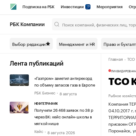
Подписка на РБК
Инвестиции
Мероприятия
Отр
Спорт
Школа управления РБК
РБК Образование
РБ
РБК Компании
Город
Стиль
Крипто
РБК Бизнес-среда
Дискусси
Выбор редакции
Менеджмент и HR
Право и бухгал
Спецпроекты СПб
Конференции СПб
Спецпроекты
Главная
ТСО 
Технологии и медиа
Финансы
Рынок наличной валют
Лента публикаций
ЛИКВИДИРОВАН
«Газпром» заметил антирекорд
ТСО 
по объему запасов газа в Европе
РБК Бизнес
8 августа
Рыбное хозяйст
Компания Т
НЕФТЕТРАФИК
Получили 26 468 заявок по 38 р
04.10.2017 г.
через ВК: кейс онлайн-школы в
ТЕРРИТОРИА
мягкой нише
присвоен ОГ
Поронайск, ул
Кейс
8 августа 2026