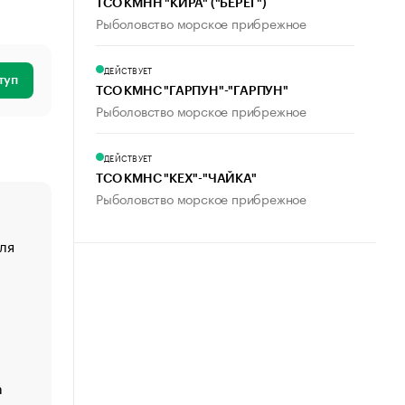
ТСО КМНН "КИРА" ("БЕРЕГ")
Рыболовство морское прибрежное
ДЕЙСТВУЕТ
туп
ТСО КМНС "ГАРПУН"-"ГАРПУН"
Рыболовство морское прибрежное
ДЕЙСТВУЕТ
ТСО КМНС "КЕХ"-"ЧАЙКА"
Рыболовство морское прибрежное
ля
«От спорта тело стареет иначе». Как живет глава ко
создавшей GTA
«Деньги будут не нужны»: что рассказал Маск в инт
Economist
Функции менеджмента: пять ключевых основ эффект
управления
а
ЕС разрешил конфискацию российской нефти — чем
Москва