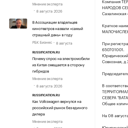
Компания Т
Мнение эксперта
НАРОДОВ СЕВЕ
8 августа 2026
Сахалинская о
В Ассоциации владельцев
Краткое на
кинотеатров назвали «самый
МАЛОЧИСЛЕН
страшный день» в году
РБК Бизнес
8 августа
При регистр
650701001.
RUSSIFICATION.RU
Юридический 
Почему спрос на электромобили
Совхозная, д 3
из Китая смещается в сторону
гибридов
Председатель
Мнение эксперта
В соответств
8 августа 2026
ТЕРРИТОРИА
RUSSIFICATION.RU
СЕВЕРА "ВАТА
Как Volkswagen вернулся на
Общее количе
российский рынок без единого
дилера
На 08 август
Мнение эксперта
Юридически