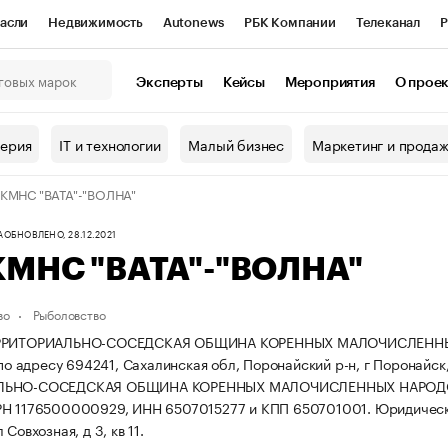
асли
Недвижимость
Autonews
РБК Компании
Телеканал
Р
К Курсы
РБК Life
Тренды
Визионеры
Национальные проекты
Эксперты
Кейсы
Мероприятия
О прое
онный клуб
Исследования
Кредитные рейтинги
Франшизы
Г
терия
IT и технологии
Малый бизнес
Маркетинг и прода
Проверка контрагентов
Политика
Экономика
Бизнес
КМНС "ВАТА"-"ВОЛНА"
ы
А
ОБНОВЛЕНО, 28.12.2021
КМНС "ВАТА"-"ВОЛНА"
во
Рыболовство
ЕРРИТОРИАЛЬНО-СОСЕДСКАЯ ОБЩИНА КОРЕННЫХ МАЛОЧИСЛЕННЫХ Н
 по адресу 694241, Сахалинская обл, Поронайский р-н, г Поронайск, 
ЛЬНО-СОСЕДСКАЯ ОБЩИНА КОРЕННЫХ МАЛОЧИСЛЕННЫХ НАРОДОВ
РН 1176500000929, ИНН 6507015277 и КПП 650701001.
Юридически
 Совхозная, д 3, кв 11.