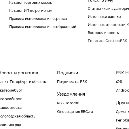
Каталог торговых марок
Статистика и аудитори
Каталог ИП по регионам
Источники данных
Правила использования сервиса
Источник отчетности 
Правила использования изображений
Вопросы и ответы
Политика Cookies РБК
Новости регионов
Подписки
РБК Н
анкт-Петербург и область
Подписка на РБК
iOS
катеринбург
Androi
Уведомления
Новосибирск
Други
RSS Новости
Башкортостан
Оповещения RBC.ru
Домены
ологодская область
Рег.об
Калининград
Рег.ре