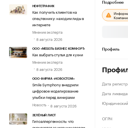
Подробнее
НЕФТЕТРАФИК
Как получить клиентов на
Информац
Компания
спецтехнику: находим лиды в
интернете
Мнение эксперта
8 августа 2026
ООО «МЕБЕЛЬ БИЗНЕС КОМФОРТ»
Профиль
Как выбрать стулья для кухни
Мнение эксперта
8 августа 2026
Профи
ООО ФИРМА «НОВОСТОМ»
Дата регистр
Smile Symphony внедрили
цифровое моделирование
Дата ликвида
улыбки перед винирами
Юридический
Новость
8 августа 2026
ЗЕЛЁНЫЙ ЛИСТ
ОГРН
Гипоаллергенность: что
скрывается за модным словом