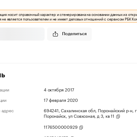
ия носит справочный характер и сгенерирована на основании данных из откр
 не является пользователем и не имеет деловых отношений с сервисом РБК Ко
Поделиться
ль
ации
4 октября 2017
ции
17 февраля 2020
 адрес
694241, Сахалинская обл, Поронайский р-н, г
Поронайск, ул Совхозная, д 3, кв 11
1176500000929