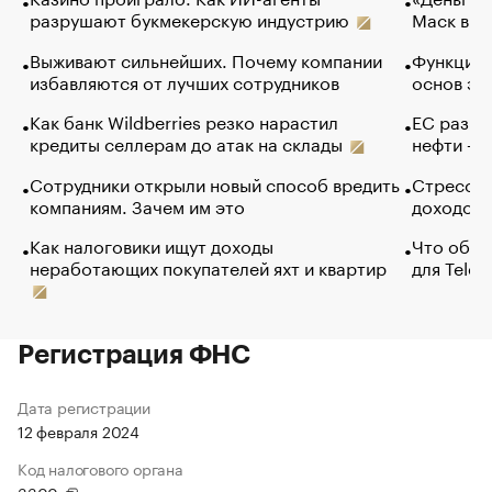
разрушают букмекерскую индустрию
Маск в и
Выживают сильнейших. Почему компании
Функции 
избавляются от лучших сотрудников
основ эф
Как банк Wildberries резко нарастил
ЕС разре
кредиты селлерам до атак на склады
нефти — 
Сотрудники открыли новый способ вредить
Стресс о
компаниям. Зачем им это
доходов 
Как налоговики ищут доходы
Что обви
неработающих покупателей яхт и квартир
для Tele
Регистрация ФНС
Дата регистрации
12 февраля 2024
Код налогового органа