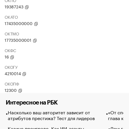
ОКПО
19387243
ОКАТО
17435000000
ОКТМО
17735000001
ОКФС
16
ОКОГУ
4210014
ОКОПФ
12300
Интересное на РБК
Насколько ваш авторитет зависит от
«От спор
атрибутов престижа? Тест для лидеров
глава ко
Казино проиграло. Как ИИ-агенты
«Деньги б