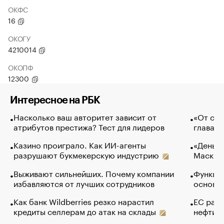
ОКФС
16
ОКОГУ
4210014
ОКОПФ
12300
Интересное на РБК
Насколько ваш авторитет зависит от
«От спо
атрибутов престижа? Тест для лидеров
глава к
Казино проиграло. Как ИИ-агенты
«Деньги
разрушают букмекерскую индустрию
Маск в 
Выживают сильнейших. Почему компании
Функции
избавляются от лучших сотрудников
основ э
Как банк Wildberries резко нарастил
ЕС раз
кредиты селлерам до атак на склады
нефти —