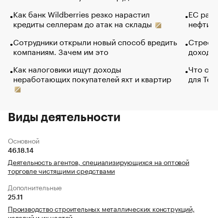
Как банк Wildberries резко нарастил
ЕС раз
кредиты селлерам до атак на склады
нефти —
Сотрудники открыли новый способ вредить
Стресс 
компаниям. Зачем им это
доходов
Как налоговики ищут доходы
Что обв
неработающих покупателей яхт и квартир
для Tel
Виды деятельности
Основной
46.18.14
Деятельность агентов, специализирующихся на оптовой
торговле чистящими средствами
Дополнительные
25.11
Производство строительных металлических конструкций,
изделий и их частей