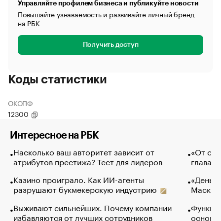
Управляйте профилем бизнеса и публикуйте новости
Повышайте узнаваемость и развивайте личный бренд
на РБК
Получить доступ
Коды статистики
ОКОПФ
12300
Интересное на РБК
Насколько ваш авторитет зависит от
«От спо
атрибутов престижа? Тест для лидеров
глава к
Казино проиграло. Как ИИ-агенты
«Деньги
разрушают букмекерскую индустрию
Маск в 
Выживают сильнейших. Почему компании
Функции
избавляются от лучших сотрудников
основ э