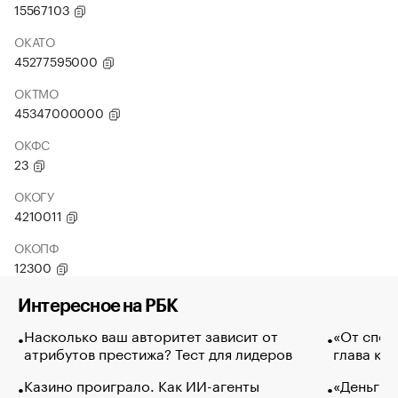
15567103
ОКАТО
45277595000
ОКТМО
45347000000
ОКФС
23
ОКОГУ
4210011
ОКОПФ
12300
Интересное на РБК
Насколько ваш авторитет зависит от
«От спор
атрибутов престижа? Тест для лидеров
глава ко
Казино проиграло. Как ИИ-агенты
«Деньги б