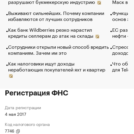
разрушают букмекерскую индустрию
Маск в и
Выживают сильнейших. Почему компании
Функции 
избавляются от лучших сотрудников
основ эф
Как банк Wildberries резко нарастил
ЕС разре
кредиты селлерам до атак на склады
нефти — 
Сотрудники открыли новый способ вредить
Стресс о
компаниям. Зачем им это
доходов 
Как налоговики ищут доходы
Что обви
неработающих покупателей яхт и квартир
для Tele
Регистрация ФНС
Дата регистрации
4 мая 2017
Код налогового органа
7746