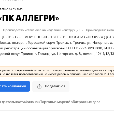
ЛЕНО, 18.03.2025
«ПК АЛЛЕГРИ»
Производство металлических изделий и конструкций
Производство мета
ЩЕСТВО С ОГРАНИЧЕННОЙ ОТВЕТСТВЕННОСТЬЮ «ПРОИЗВОДСТВЕНН
осква, вн.тер. г. Городской округ Троицк, г. Троицк, ул. Нагорная, д.
ри регистрации организации присвоен ОГРН 1177746620688, ИНН 
одской округ Троицк, г. Троицк, ул. Нагорная, д. 8, помещ. 12/11/12/13
ия носит справочный характер и сгенерирована на основании данных из откр
 не является пользователем и не имеет деловых отношений с сервисом РБК Ко
Поделиться
лять компанией
 деятельности
Финансы
Торговые марки
Арбитражные дела