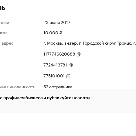
ль
ации
23 июня 2017
итал
10 000 ₽
 адрес
г. Москва, вн.тер. г. Городской округ Троицк, г
1177746620688
7724413781
775101001
чная численность
52 сотрудника
е профилем бизнеса и публикуйте новости