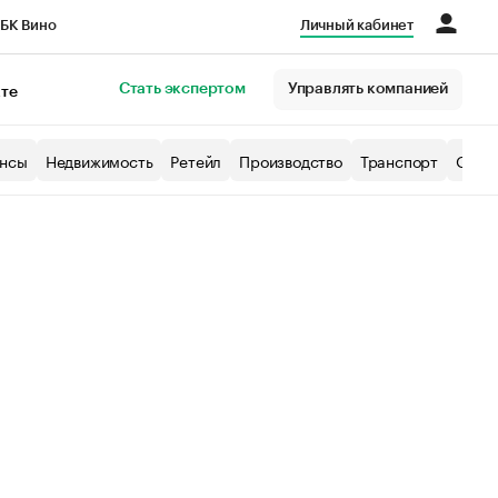
БК Вино
Личный кабинет
Город
Стать экспертом
Управлять компанией
кте
нсы
Недвижимость
Ретейл
Производство
Транспорт
Образ