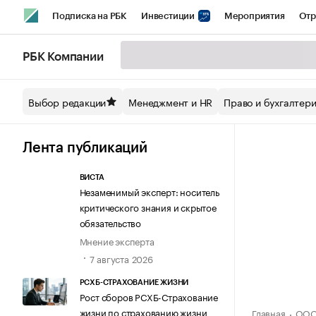
Подписка на РБК
Инвестиции
Мероприятия
Отр
Спорт
Школа управления РБК
РБК Образование
РБ
РБК Компании
Стиль
Крипто
РБК Бизнес-среда
Дискуссионный кл
Выбор редакции
Менеджмент и HR
Право и бухгалтер
Спецпроекты СПб
Конференции СПб
Спецпроекты
Технологии и медиа
Финансы
Рынок наличной валют
Лента публикаций
ВИСТА
Незаменимый эксперт: носитель
критического знания и скрытое
обязательство
Мнение эксперта
7 августа 2026
РСХБ-СТРАХОВАНИЕ ЖИЗНИ
Рост сборов РСХБ-Страхование
жизни по страхованию жизни
Главная
ООО