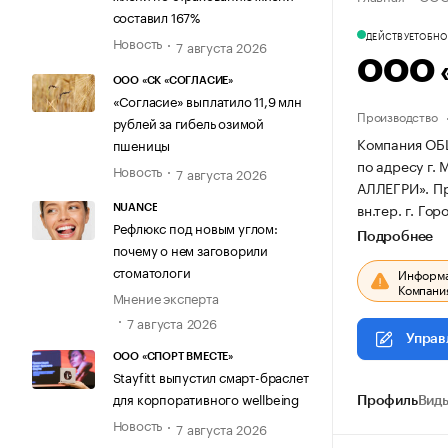
составил 167%
ДЕЙСТВУЕТ
ОБНОВ
Новость
7 августа 2026
ООО 
ООО «СК «СОГЛАСИЕ»
«Согласие» выплатило 11,9 млн
Производство
рублей за гибель озимой
Компания ОБ
пшеницы
по адресу г. М
Новость
7 августа 2026
АЛЛЕГРИ».
П
вн.тер. г. Гор
NUANCE
Рефлюкс под новым углом:
Подробнее
почему о нем заговорили
стоматологи
Информац
Компания
Мнение эксперта
7 августа 2026
Управ
ООО «СПОРТ ВМЕСТЕ»
Stayfitt выпустил смарт-браслет
для корпоративного wellbeing
Профиль
Виды
Новость
7 августа 2026