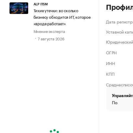
ALP ITSM
Профи
Тихие утечки: во сколько
бизнесу обходится ИТ, которое
Дата регистр
«вроде работает»
Мнение эксперта
Уставной кап
7 августа 2026
Юридический
ОГРН
ИНН
КПП
Среднесписо
Управляйт
По