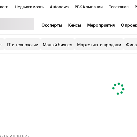
асли
Недвижимость
Autonews
РБК Компании
Телеканал
Р
К Курсы
РБК Life
Тренды
Визионеры
Национальные проекты
Эксперты
Кейсы
Мероприятия
О прое
уб
Исследования
Кредитные рейтинги
Франшизы
Газета
ия
IT и технологии
Малый бизнес
Маркетинг и продажи
Фина
Проверка контрагентов
Политика
Экономика
Бизнес
ы
 «ПК АЛЛЕГРИ»