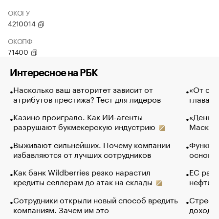
ОКОГУ
4210014
ОКОПФ
71400
Интересное на РБК
Насколько ваш авторитет зависит от
«От спо
атрибутов престижа? Тест для лидеров
глава к
Казино проиграло. Как ИИ-агенты
«Деньги
разрушают букмекерскую индустрию
Маск в 
Выживают сильнейших. Почему компании
Функции
избавляются от лучших сотрудников
основ э
Как банк Wildberries резко нарастил
ЕС раз
кредиты селлерам до атак на склады
нефти —
Сотрудники открыли новый способ вредить
Стресс 
компаниям. Зачем им это
доходов