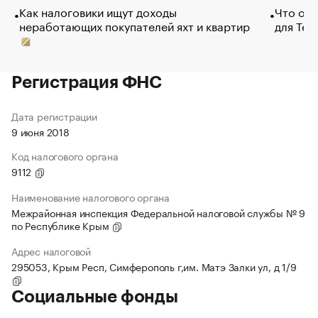
Как налоговики ищут доходы
Что обв
неработающих покупателей яхт и квартир
для Tel
Регистрация ФНС
Дата регистрации
9 июня 2018
Код налогового органа
9112
Наименование налогового органа
Межрайонная инспекция Федеральной налоговой службы № 9
по Республике Крым
Адрес налоговой
295053, Крым Респ, Симферополь г,им. Матэ Залки ул, д 1/9
Социальные фонды