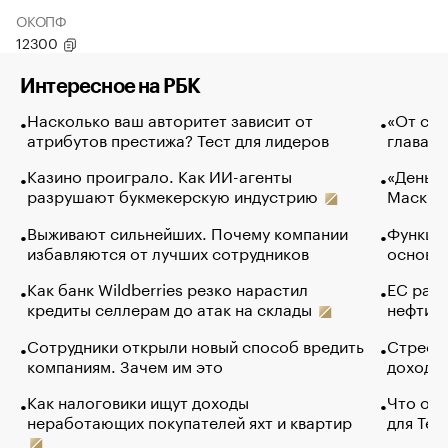
ОКОПФ
12300
Интересное на РБК
Насколько ваш авторитет зависит от
«От спо
атрибутов престижа? Тест для лидеров
глава к
Казино проиграло. Как ИИ-агенты
«Деньги
разрушают букмекерскую индустрию
Маск в 
Выживают сильнейших. Почему компании
Функции
избавляются от лучших сотрудников
основ э
Как банк Wildberries резко нарастил
ЕС раз
кредиты селлерам до атак на склады
нефти —
Сотрудники открыли новый способ вредить
Стресс 
компаниям. Зачем им это
доходов
Как налоговики ищут доходы
Что обв
неработающих покупателей яхт и квартир
для Tel