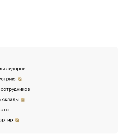
для лидеров
дустрию
 сотрудников
на склады
 это
вартир