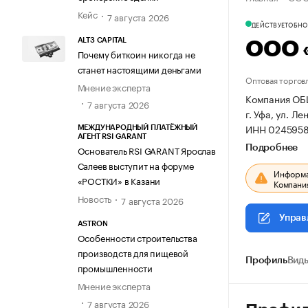
Кейс
7 августа 2026
ДЕЙСТВУЕТ
ОБНОВ
ALT3 CAPITAL
ООО 
Почему биткоин никогда не
станет настоящими деньгами
Оптовая торгов
Мнение эксперта
Компания ОБ
7 августа 2026
г. Уфа, ул. Ле
ИНН 0245958
МЕЖДУНАРОДНЫЙ ПЛАТЁЖНЫЙ
АГЕНТ RSI GARANT
Подробнее
Основатель RSI GARANT Ярослав
Салеев выступит на форуме
Информац
«РОСТКИ» в Казани
Компания
Новость
7 августа 2026
Управ
ASTRON
Особенности строительства
производств для пищевой
Профиль
Виды
промышленности
Мнение эксперта
7 августа 2026