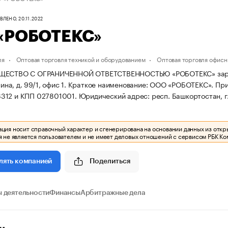
ЛЕНО, 20.11.2022
«РОБОТЕКС»
ля
Оптовая торговля техникой и оборудованием
Оптовая торговля офис
ЩЕСТВО С ОГРАНИЧЕННОЙ ОТВЕТСТВЕННОСТЬЮ «РОБОТЕКС» зарегист
нина, д. 99/1, офис 1.
Краткое наименование: ООО «РОБОТЕКС».
При
312 и КПП 027801001.
Юридический адрес: респ. Башкортостан, г. У
ия носит справочный характер и сгенерирована на основании данных из откр
 не является пользователем и не имеет деловых отношений с сервисом РБК Ко
Поделиться
лять компанией
 деятельности
Финансы
Арбитражные дела