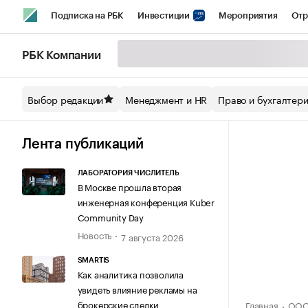
Подписка на РБК
Инвестиции
Мероприятия
Отр
Спорт
Школа управления РБК
РБК Образование
РБ
РБК Компании
Стиль
Крипто
РБК Бизнес-среда
Дискуссионный кл
Выбор редакции
Менеджмент и HR
Право и бухгалтер
Спецпроекты СПб
Конференции СПб
Спецпроекты
Технологии и медиа
Финансы
Рынок наличной валют
Лента публикаций
ЛАБОРАТОРИЯ ЧИСЛИТЕЛЬ
В Москве прошла вторая
инженерная конференция Kuber
Community Day
Новость
7 августа 2026
SMARTIS
Как аналитика позволила
увидеть влияние рекламы на
брокерские сделки
Главная
ООО