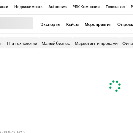
асли
Недвижимость
Autonews
РБК Компании
Телеканал
Р
К Курсы
РБК Life
Тренды
Визионеры
Национальные проекты
Эксперты
Кейсы
Мероприятия
О прое
уб
Исследования
Кредитные рейтинги
Франшизы
Газета
ия
IT и технологии
Малый бизнес
Маркетинг и продажи
Фина
Проверка контрагентов
Политика
Экономика
Бизнес
ы
 «РОБОТЕКС»