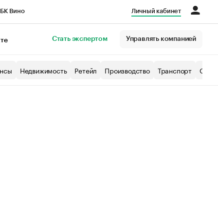
БК Вино
Личный кабинет
Город
Стать экспертом
Управлять компанией
кте
нсы
Недвижимость
Ретейл
Производство
Транспорт
Образ