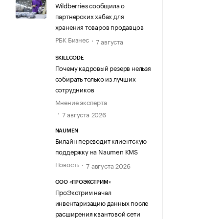
Wildberries сообщила о
партнерских хабах для
хранения товаров продавцов
РБК Бизнес
7 августа
SKILLCODE
Почему кадровый резерв нельзя
собирать только из лучших
сотрудников
Мнение эксперта
7 августа 2026
NAUMEN
Билайн переводит клиентскую
поддержку на Naumen KMS
Новость
7 августа 2026
ООО «ПРОЭКСТРИМ»
ПроЭкстрим начал
инвентаризацию данных после
расширения квантовой сети