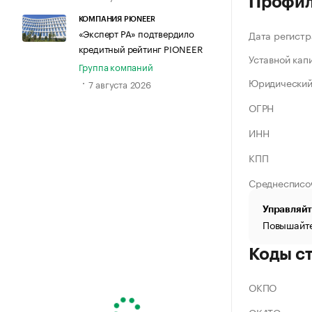
Профи
КОМПАНИЯ PIONEER
«Эксперт РА» подтвердило
Дата регистр
кредитный рейтинг PIONEER
Уставной кап
Группа компаний
Юридический
7 августа 2026
ОГРН
ИНН
КПП
Среднесписо
Управляйт
Повышайте
Коды с
ОКПО