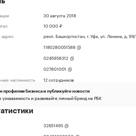
ль
ации
30 августа 2018
итал
10 000 ₽
 адрес
респ. Башкортостан, г. Уфа, ул. Ленина, д. 99/
1180280051588
0245958312
027801001
чная численность
12 сотрудников
е профилем бизнеса и публикуйте новости
 узнаваемость и развивайте личный бренд на РБК
татистики
32651495