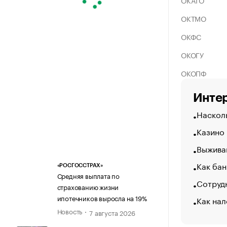
ОКАТО
ОКТМО
ОКФС
ОКОГУ
ОКОПФ
Интер
Насколь
Казино
Выжива
Как бан
«РОСГОССТРАХ»
Средняя выплата по
Сотрудн
страхованию жизни
ипотечников выросла на 19%
Как нал
Новость
7 августа 2026