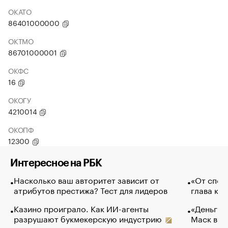
ОКАТО
86401000000
ОКТМО
86701000001
ОКФС
16
ОКОГУ
4210014
ОКОПФ
12300
Интересное на РБК
Насколько ваш авторитет зависит от
«От спор
атрибутов престижа? Тест для лидеров
глава ко
Казино проиграло. Как ИИ-агенты
«Деньги б
разрушают букмекерскую индустрию
Маск в и