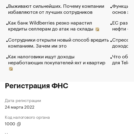
Выживают сильнейших. Почему компании
Функции 
избавляются от лучших сотрудников
основ эф
Как банк Wildberries резко нарастил
ЕС разре
кредиты селлерам до атак на склады
нефти — 
Сотрудники открыли новый способ вредить
Стресс о
компаниям. Зачем им это
доходов 
Как налоговики ищут доходы
Что обви
неработающих покупателей яхт и квартир
для Tele
Регистрация ФНС
Дата регистрации
24 марта 2022
Код налогового органа
1000