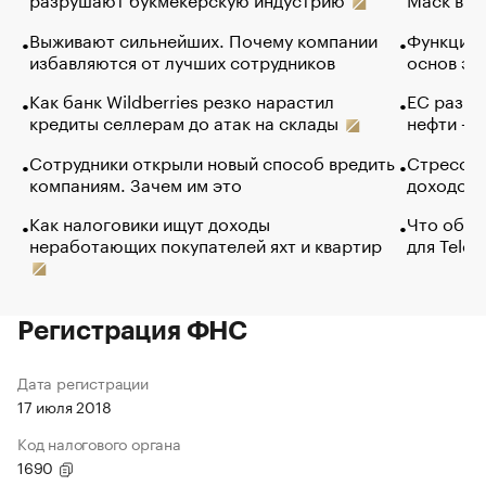
Выживают сильнейших. Почему компании
Функции 
избавляются от лучших сотрудников
основ эф
Как банк Wildberries резко нарастил
ЕС разре
кредиты селлерам до атак на склады
нефти — 
Сотрудники открыли новый способ вредить
Стресс о
компаниям. Зачем им это
доходов 
Как налоговики ищут доходы
Что обви
неработающих покупателей яхт и квартир
для Tele
Регистрация ФНС
Дата регистрации
17 июля 2018
Код налогового органа
1690