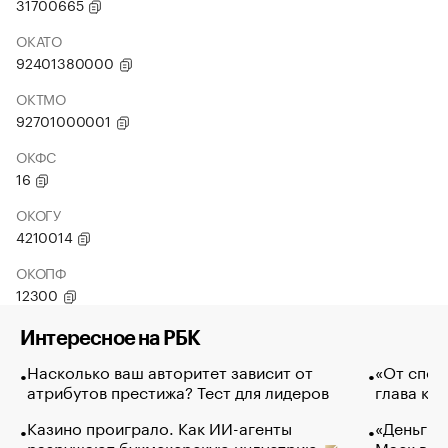
31700665
ОКАТО
92401380000
ОКТМО
92701000001
ОКФС
16
ОКОГУ
4210014
ОКОПФ
12300
Интересное на РБК
Насколько ваш авторитет зависит от
«От спор
атрибутов престижа? Тест для лидеров
глава ко
Казино проиграло. Как ИИ-агенты
«Деньги б
разрушают букмекерскую индустрию
Маск в и