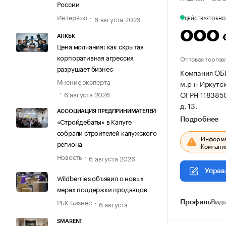
России
Интервью
6 августа 2026
ДЕЙСТВУЕТ
ОБНОВ
ООО 
АПКБК
Цена молчания: как скрытая
корпоративная агрессия
Оптовая торгов
разрушает бизнес
Компания ОБ
Мнение эксперта
м.р-н Иркутск
ОГРН 118385
6 августа 2026
д. 13.
АССОЦИАЦИЯ ПРЕДПРИНИМАТЕЛЕЙ
Подробнее
«Стройдебаты» в Калуге
собрали строителей калужского
Информац
региона
Компания
Новость
6 августа 2026
Управ
Wildberries объявил о новых
мерах поддержки продавцов
РБК Бизнес
6 августа
Профиль
Виды
SMARENT