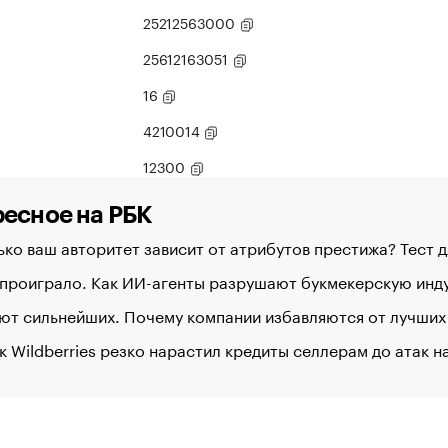
25212563000
25612163051
16
4210014
12300
есное на РБК
ко ваш авторитет зависит от атрибутов престижа? Тест 
 проиграло. Как ИИ-агенты разрушают букмекерскую ин
ют сильнейших. Почему компании избавляются от лучших
к Wildberries резко нарастил кредиты селлерам до атак 