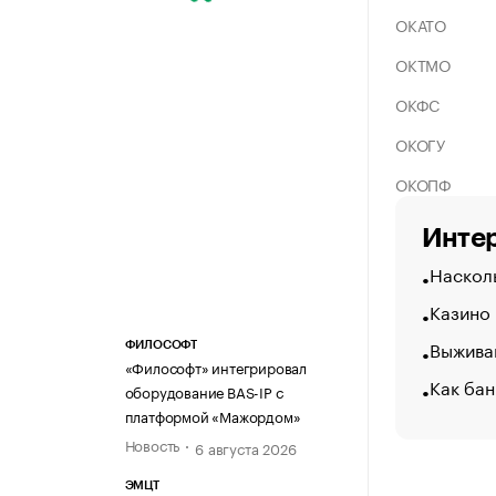
ОКАТО
ОКТМО
ОКФС
ОКОГУ
ОКОПФ
Интер
Насколь
Казино
Выжива
ФИЛОСОФТ
«Философт» интегрировал
Как бан
оборудование BAS-IP с
платформой «Мажордом»
Новость
6 августа 2026
ЭМЦТ