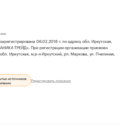
лами
истрирована 06.02.2018 г. по адресу обл. Иркутская,
«АНИКА ТРЕЙД».
При регистрации организации присвоен
бл. Иркутская, м.р-н Иркутский, рп. Маркова, ул. Пчелиная,
ытых источников.
Редактировать описание
мпании.