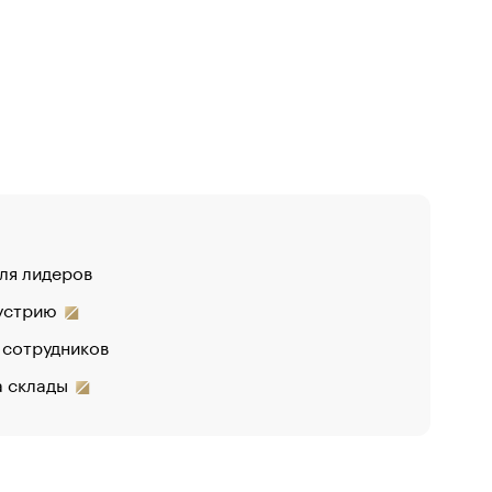
для лидеров
дустрию
 сотрудников
на склады