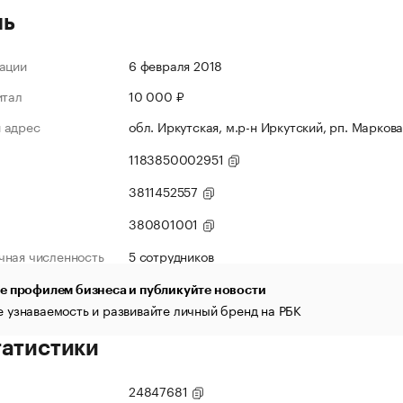
ль
ации
6 февраля 2018
итал
10 000 ₽
 адрес
обл. Иркутская, м.р-н Иркутский, рп. Маркова,
1183850002951
3811452557
380801001
чная численность
5 сотрудников
е профилем бизнеса и публикуйте новости
 узнаваемость и развивайте личный бренд на РБК
татистики
24847681