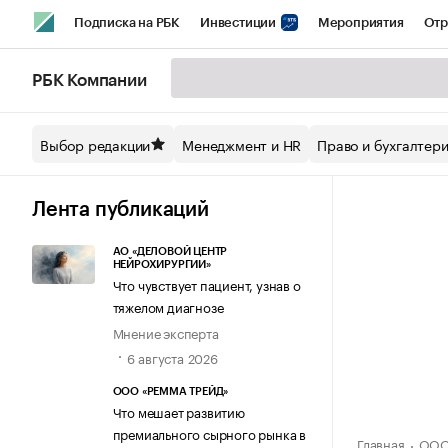
Подписка на РБК
Инвестиции
Мероприятия
Отр
Спорт
Школа управления РБК
РБК Образование
РБ
РБК Компании
Стиль
Крипто
РБК Бизнес-среда
Дискуссионный кл
Выбор редакции
Менеджмент и HR
Право и бухгалтер
Спецпроекты СПб
Конференции СПб
Спецпроекты
Технологии и медиа
Финансы
Рынок наличной валют
Лента публикаций
АО «ДЕЛОВОЙ ЦЕНТР
НЕЙРОХИРУРГИИ»
Что чувствует пациент, узнав о
тяжелом диагнозе
Мнение эксперта
6 августа 2026
ООО «РЕММА ТРЕЙД»
Что мешает развитию
премиального сырного рынка в
Главная
ООО