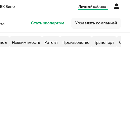
БК Вино
Личный кабинет
Город
Стать экспертом
Управлять компанией
кте
нсы
Недвижимость
Ретейл
Производство
Транспорт
Образ