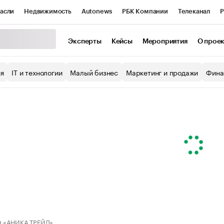
асли
Недвижимость
Autonews
РБК Компании
Телеканал
Р
К Курсы
РБК Life
Тренды
Визионеры
Национальные проекты
Эксперты
Кейсы
Мероприятия
О прое
уб
Исследования
Кредитные рейтинги
Франшизы
Газета
ия
IT и технологии
Малый бизнес
Маркетинг и продажи
Фина
Проверка контрагентов
Политика
Экономика
Бизнес
ы
 «АНИКА ТРЕЙД»