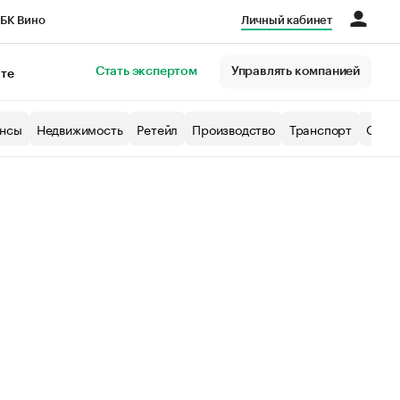
БК Вино
Личный кабинет
Город
Стать экспертом
Управлять компанией
кте
нсы
Недвижимость
Ретейл
Производство
Транспорт
Образ