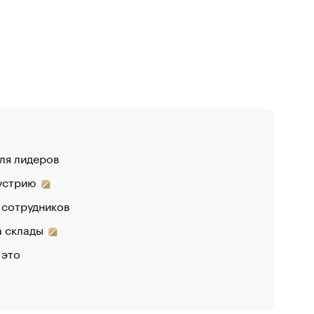
для лидеров
дустрию
 сотрудников
на склады
 это