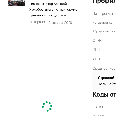
Профи
Бизнес-спикер Алексей
Жолобов выступил на Форуме
Дата регистр
креативных индустрий
Интервью
Уставной кап
8 августа 2026
Юридический
ОГРН
ИНН
КПП
Среднесписо
Управляйт
Повышайте
Коды с
ОКПО