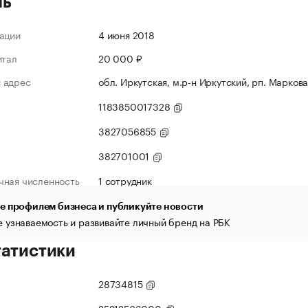
ль
ации
4 июня 2018
итал
20 000 ₽
 адрес
обл. Иркутская, м.р-н Иркутский, рп. Маркова
1183850017328
3827056855
382701001
чная численность
1 сотрудник
е профилем бизнеса и публикуйте новости
 узнаваемость и развивайте личный бренд на РБК
татистики
28734815