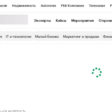
асли
Недвижимость
Autonews
РБК Компании
Телеканал
Р
К Курсы
РБК Life
Тренды
Визионеры
Национальные проекты
Эксперты
Кейсы
Мероприятия
О прое
уб
Исследования
Кредитные рейтинги
Франшизы
Газета
ия
IT и технологии
Малый бизнес
Маркетинг и продажи
Фина
Проверка контрагентов
Политика
Экономика
Бизнес
ы
 «СК ФОРПОСТ»