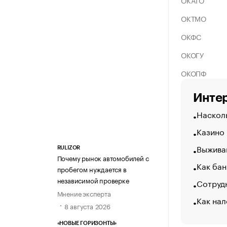
ОКАТО
ОКТМО
ОКФС
ОКОГУ
ОКОПФ
Интер
Насколь
Казино
Выжива
RULIZOR
Почему рынок автомобилей с
Как бан
пробегом нуждается в
независимой проверке
Сотрудн
Мнение эксперта
Как на
8 августа 2026
«НОВЫЕ ГОРИЗОНТЫ»