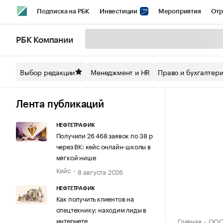
Подписка на РБК
Инвестиции
Мероприятия
Отр
Спорт
Школа управления РБК
РБК Образование
РБ
РБК Компании
Стиль
Крипто
РБК Бизнес-среда
Дискуссионный кл
Выбор редакции
Менеджмент и HR
Право и бухгалтер
Спецпроекты СПб
Конференции СПб
Спецпроекты
Технологии и медиа
Финансы
Рынок наличной валют
Лента публикаций
НЕФТЕТРАФИК
Получили 26 468 заявок по 38 р
через ВК: кейс онлайн-школы в
мягкой нише
Кейс
8 августа 2026
НЕФТЕТРАФИК
Как получить клиентов на
спецтехнику: находим лиды в
интернете
Главная
ООО