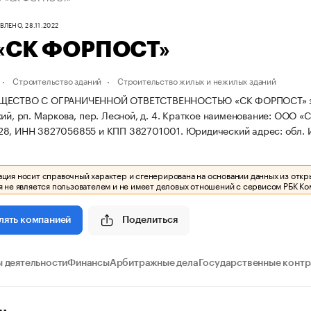
ЛЕНО, 28.11.2022
«СК ФОРПОСТ»
Строительство зданий
Строительство жилых и нежилых зданий
ЩЕСТВО С ОГРАНИЧЕННОЙ ОТВЕТСТВЕННОСТЬЮ «СК ФОРПОСТ» зареги
ий, рп. Маркова, пер. Лесной, д. 4.
Краткое наименование: ООО «
28, ИНН 3827056855 и КПП 382701001.
Юридический адрес: обл. Ир
ия носит справочный характер и сгенерирована на основании данных из откр
 не является пользователем и не имеет деловых отношений с сервисом РБК Ко
Поделиться
лять компанией
 деятельности
Финансы
Арбитражные дела
Государственные конт