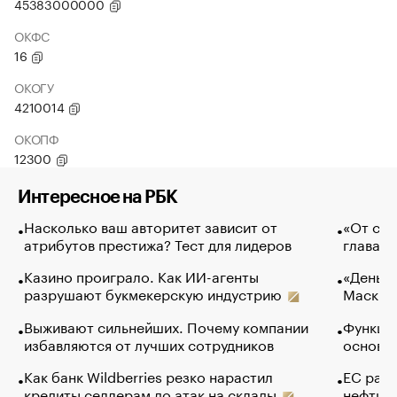
45383000000
ОКФС
16
ОКОГУ
4210014
ОКОПФ
12300
Интересное на РБК
Насколько ваш авторитет зависит от
«От спо
атрибутов престижа? Тест для лидеров
глава к
Казино проиграло. Как ИИ-агенты
«Деньги
разрушают букмекерскую индустрию
Маск в 
Выживают сильнейших. Почему компании
Функции
избавляются от лучших сотрудников
основ э
Как банк Wildberries резко нарастил
ЕС раз
кредиты селлерам до атак на склады
нефти —