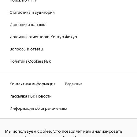
Статистика и аудитория
Источники данных
Источник отчетности Контур.Фокус
Вопросы и ответы
Политика Cookies РБК
Контактная информация
Редакция
Рассылка РБК Новости
Информация об ограничениях
Правовая информация
О соблюдении авторских прав
Мы используем cookie. Это позволяет нам анализировать
© АО «РОСБИЗНЕСКОНСАЛТИНГ»,
1995–2026.
Сообщения
и материалы информационного агентства «РБК»