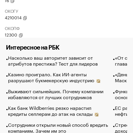
16
ОКОГУ
4210014
ОКОПФ
12300
Интересное на РБК
Насколько ваш авторитет зависит от
«От спо
атрибутов престижа? Тест для лидеров
глава к
Казино проиграло. Как ИИ-агенты
«Деньги
разрушают букмекерскую индустрию
Маск в 
Выживают сильнейших. Почему компании
Функции
избавляются от лучших сотрудников
основ э
Как банк Wildberries резко нарастил
ЕС раз
кредиты селлерам до атак на склады
нефти —
Сотрудники открыли новый способ вредить
Стресс 
компаниям. Зачем им это
доходов