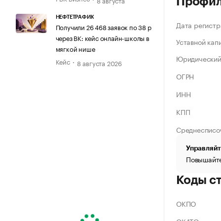
Профи
НЕФТЕТРАФИК
Дата регистр
Получили 26 468 заявок по 38 р
через ВК: кейс онлайн-школы в
Уставной кап
мягкой нише
Юридический
Кейс
8 августа 2026
ОГРН
ИНН
КПП
Среднесписо
Управляйт
Повышайте
Коды с
ОКПО