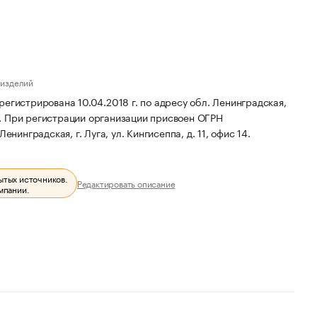
 изделий
трирована 10.04.2018 г. по адресу обл. Ленинградская,
.
При регистрации организации присвоен ОГРН
нинградская, г. Луга, ул. Кингисеппа, д. 11, офис 14.
ытых источников.
Редактировать описание
мпании.