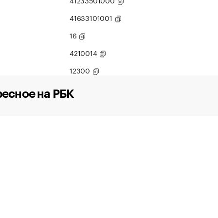
41233501000
41633101001
16
4210014
12300
есное на РБК