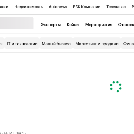
асли
Недвижимость
Autonews
РБК Компании
Телеканал
Р
К Курсы
РБК Life
Тренды
Визионеры
Национальные проекты
Эксперты
Кейсы
Мероприятия
О прое
уб
Исследования
Кредитные рейтинги
Франшизы
Газета
ия
IT и технологии
Малый бизнес
Маркетинг и продажи
Фина
Проверка контрагентов
Политика
Экономика
Бизнес
ы
 «БЕТАПЛАСТ»