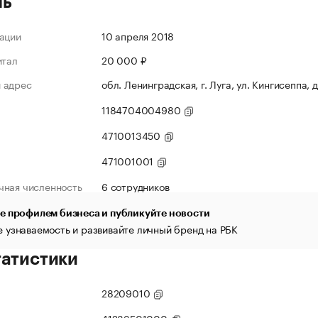
ль
ации
10 апреля 2018
итал
20 000 ₽
 адрес
обл. Ленинградская, г. Луга, ул. Кингисеппа, д
1184704004980
4710013450
471001001
чная численность
6 сотрудников
е профилем бизнеса и публикуйте новости
 узнаваемость и развивайте личный бренд на РБК
татистики
28209010