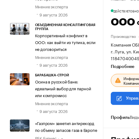
Мнение эксперта
ДЕЙСТВУЕТ
ОБНОВ
9 августа 2026
ООО 
ОБЪЕДИНЕННАЯ КОНСАЛТИНГОВАЯ
ГРУППА
Корпоративный конфликт в
Производство
ООО: как выйти из тупика, если
Компания ОБ
не договориться
г. Луга, ул. К
Мнение эксперта
11847040049
9 августа 2026
Подробнее
БАРАБАШКА-СТРОЙ
Информац
Осина в русской бане:
Компания
идеальный выбор для парной
или компромисс
Управ
Мнение эксперта
9 августа 2026
Профиль
Виды
«Газпром» заметил антирекорд
по объему запасов газа в Европе
РБК Бизнес
8 августа