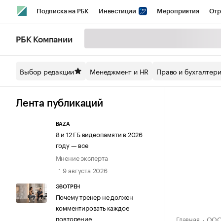
Подписка на РБК
Инвестиции
Мероприятия
Отр
Спорт
Школа управления РБК
РБК Образование
РБ
РБК Компании
Стиль
Крипто
РБК Бизнес-среда
Дискуссионный кл
Выбор редакции
Менеджмент и HR
Право и бухгалтер
Спецпроекты СПб
Конференции СПб
Спецпроекты
Технологии и медиа
Финансы
Рынок наличной валют
Лента публикаций
BAZA
8 и 12 ГБ видеопамяти в 2026
году — все
Мнение эксперта
9 августа 2026
ЭВОТРЕН
Почему тренер не должен
комментировать каждое
повторение
Главная
ООО