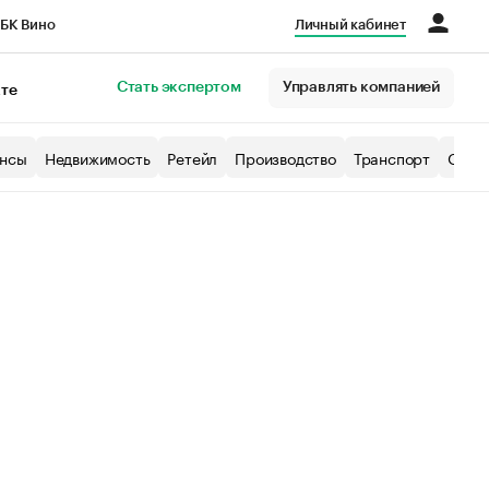
БК Вино
Личный кабинет
Город
Стать экспертом
Управлять компанией
кте
нсы
Недвижимость
Ретейл
Производство
Транспорт
Образ