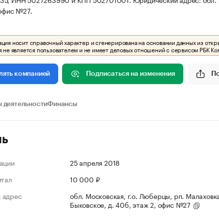
 офис №27.
ия носит справочный характер и сгенерирована на основании данных из откр
 не является пользователем и не имеет деловых отношений с сервисом РБК Ко
Подписаться на изменения
П
лять компанией
 деятельности
Финансы
ль
ации
25 апреля 2018
итал
10 000 ₽
 адрес
обл. Московская, г.о. Люберцы, рп. Малаховка
Быковское, д. 40б, этаж 2, офис №27