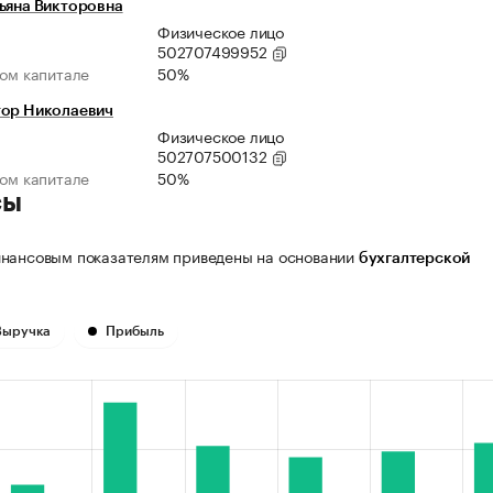
ьяна Викторовна
Физическое лицо
502707499952
ном капитале
50%
тор Николаевич
Физическое лицо
502707500132
ном капитале
50%
сы
нансовым показателям приведены на основании
бухгалтерской
Выручка
Прибыль