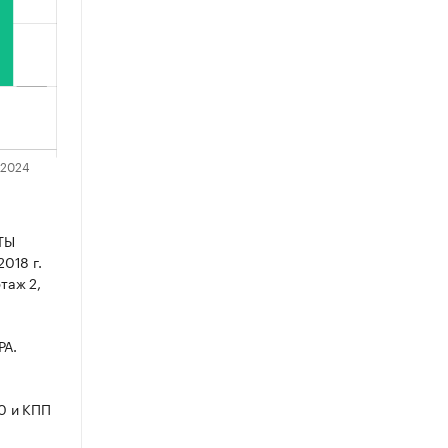
ТЫ
018 г.
этаж 2,
РА.
0 и КПП