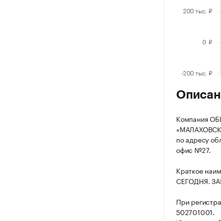
Описан
Компания О
«МАЛАХОВСКИЙ
по адресу обл
офис №27.
Краткое наи
СЕГОДНЯ. ЗАВ
При регистр
502701001.