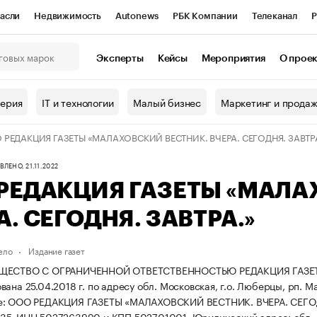
асли
Недвижимость
Autonews
РБК Компании
Телеканал
Р
К Курсы
РБК Life
Тренды
Визионеры
Национальные проекты
Эксперты
Кейсы
Мероприятия
О прое
онный клуб
Исследования
Кредитные рейтинги
Франшизы
Г
терия
IT и технологии
Малый бизнес
Маркетинг и прода
Проверка контрагентов
Политика
Экономика
Бизнес
 РЕДАКЦИЯ ГАЗЕТЫ «МАЛАХОВСКИЙ ВЕСТНИК. ВЧЕРА. СЕГОДНЯ. ЗАВТР
ы
ЛЕНО, 21.11.2022
РЕДАКЦИЯ ГАЗЕТЫ «МАЛА
А. СЕГОДНЯ. ЗАВТРА.»
ело
Издание газет
ЩЕСТВО С ОГРАНИЧЕННОЙ ОТВЕТСТВЕННОСТЬЮ РЕДАКЦИЯ ГАЗЕТЫ
ана 25.04.2018 г. по адресу обл. Московская, г.о. Люберцы, рп. М
е: ООО РЕДАКЦИЯ ГАЗЕТЫ «МАЛАХОВСКИЙ ВЕСТНИК. ВЧЕРА. СЕГОД
35, ИНН 5027263990 и КПП 502701001.
Юридический адрес: обл. М