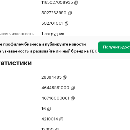
1185027008935
5027263990
502701001
чная численность
1 сотрудник
е профилем бизнеса и публикуйте новости
Получить дос
 узнаваемость и развивайте личный бренд на РБК
татистики
28384485
46448561000
46748000061
16
4210014
12300