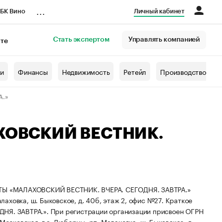
...
БК Вино
Личный кабинет
Стать экспертом
Управлять компанией
кте
азета
жи
Финансы
Недвижимость
Ретейл
Производство
А.»
ХОВСКИЙ ВЕСТНИК.
 «МАЛАХОВСКИЙ ВЕСТНИК. ВЧЕРА. СЕГОДНЯ. ЗАВТРА.»
алаховка, ш. Быковское, д. 40б, этаж 2, офис №27.
Краткое
НЯ. ЗАВТРА.».
При регистрации организации присвоен ОГРН
осковская, г.о. Люберцы, рп. Малаховка, ш. Быковское, д.