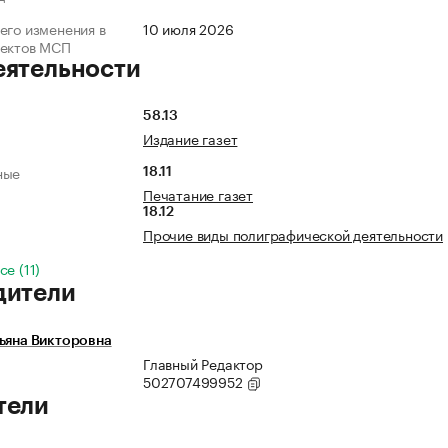
его изменения в
10 июля 2026
ъектов МСП
еятельности
58.13
Издание газет
ные
18.11
Печатание газет
18.12
Прочие виды полиграфической деятельности
е (11)
дители
ьяна Викторовна
Главный Редактор
502707499952
тели