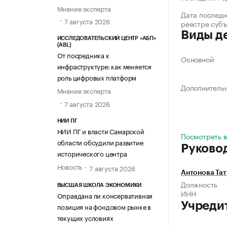
Мнение эксперта
Дата последн
7 августа 2026
реестре суб
Виды д
ИССЛЕДОВАТЕЛЬСКИЙ ЦЕНТР «АБП»
(ABL)
От посредника к
Основной
инфраструктуре: как меняется
роль цифровых платформ
Дополнитель
Мнение эксперта
7 августа 2026
НИИ ПГ
НИИ ПГ и власти Самарской
Посмотреть вс
области обсудили развитие
Руково
исторического центра
Новость
7 августа 2026
Антонова Тат
Должность
ВЫСШАЯ ШКОЛА ЭКОНОМИКИ
ИНН
Оправдана ли консервативная
Учреди
позиция на фондовом рынке в
текущих условиях