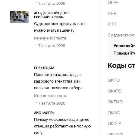
ОГРН
7 августа 2026
ИНН
АО «ДЕЛОВОЙ ЦЕНТР
НЕЙРОХИРУРГИИ»
Судорожные приступы: что
КПП
нужно знать пациенту
Среднесписо
Мнение эксперта
7 августа 2026
Управляйт
Повышайте
Коды с
СПЕКТРДАТА
Проверка кандидатов для
ОКПО
кадрового агентства: как
повысить качество отбора
ОКАТО
Мнение эксперта
ОКТМО
7 августа 2026
ОКФС
АНО «АИПР»
Почему московские зарядные
ОКОГУ
станции работают не в полную
силу
ОКОПФ