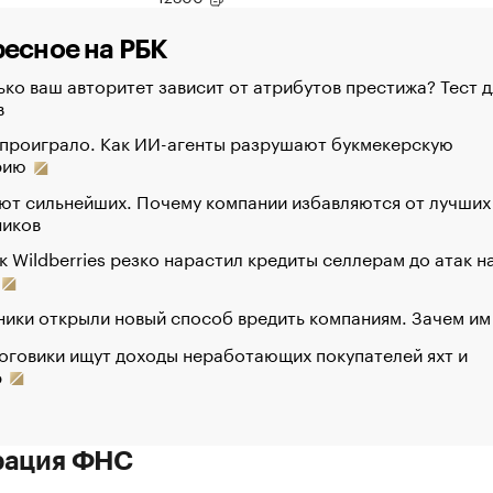
есное на РБК
ко ваш авторитет зависит от атрибутов престижа? Тест д
в
 проиграло. Как ИИ-агенты разрушают букмекерскую
рию
ют сильнейших. Почему компании избавляются от лучших
ников
к Wildberries резко нарастил кредиты селлерам до атак н
ики открыли новый способ вредить компаниям. Зачем им
оговики ищут доходы неработающих покупателей яхт и
р
рация ФНС