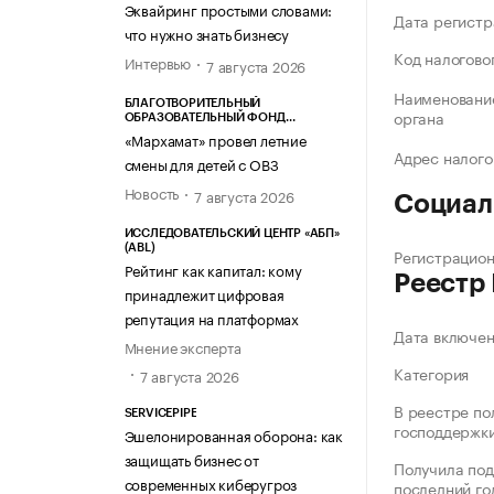
Эквайринг простыми словами:
Дата регистр
что нужно знать бизнесу
Код налогово
Интервью
7 августа 2026
Наименование
БЛАГОТВОРИТЕЛЬНЫЙ
органа
ОБРАЗОВАТЕЛЬНЫЙ ФОНД
«МАРХАМАТ»
«Мархамат» провел летние
Адрес налого
смены для детей с ОВЗ
Новость
7 августа 2026
Социал
ИССЛЕДОВАТЕЛЬСКИЙ ЦЕНТР «АБП»
(ABL)
Регистрацио
Рейтинг как капитал: кому
Реестр
принадлежит цифровая
репутация на платформах
Дата включе
Мнение эксперта
Категория
7 августа 2026
В реестре по
SERVICEPIPE
господдержк
Эшелонированная оборона: как
защищать бизнес от
Получила под
современных киберугроз
последний го