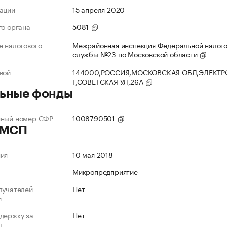
ации
15 апреля 2020
го органа
5081
 налогового
Межрайонная инспекция Федеральной налог
службы №23 по Московской области
вой
144000,РОССИЯ,МОСКОВСКАЯ ОБЛ,ЭЛЕКТР
Г,СОВЕТСКАЯ УЛ,26А
ьные фонды
нный номер СФР
1008790501
 МСП
ния
10 мая 2018
Микропредприятие
лучателей
Нет
и
держку за
Нет
д