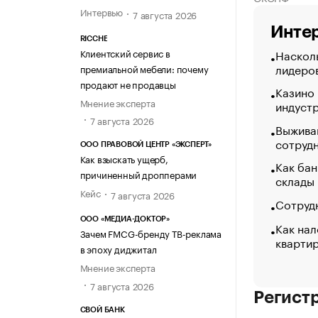
Интервью
7 августа 2026
Интер
RICCHE
Клиентский сервис в
Насколь
лидеро
премиальной мебели: почему
продают не продавцы
Казино
Мнение эксперта
индуст
7 августа 2026
Выжива
сотруд
ООО ПРАВОВОЙ ЦЕНТР «ЭКСПЕРТ»
Как взыскать ущерб,
Как бан
причиненный дропперами
склады
Кейс
7 августа 2026
Сотрудн
ООО «МЕДИА-ДОКТОР»
Как нал
Зачем FMCG-бренду ТВ-реклама
кварти
в эпоху диджитал
Мнение эксперта
7 августа 2026
Регист
СВОЙ БАНК