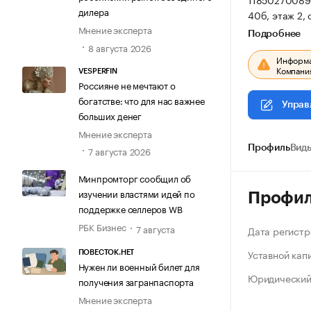
дилера
40б, этаж 2,
Мнение эксперта
Подробнее
8 августа 2026
Информац
Компания
VESPERFIN
Россияне не мечтают о
богатстве: что для нас важнее
Управ
больших денег
Мнение эксперта
Профиль
Виды
7 августа 2026
Минпромторг сообщил об
изучении властями идей по
Профи
поддержке селлеров WB
РБК Бизнес
7 августа
Дата регистр
Уставной кап
ПОВЕСТОК.НЕТ
Нужен ли военный билет для
Юридический
получения загранпаспорта
Мнение эксперта