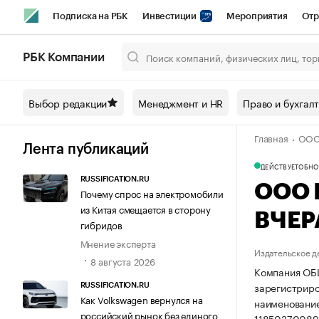
Подписка на РБК
Инвестиции
Мероприятия
Отр
Спорт
Школа управления РБК
РБК Образование
РБ
РБК Компании
Город
Стиль
Крипто
РБК Бизнес-среда
Дискусси
Выбор редакции
Менеджмент и HR
Право и бухгал
Спецпроекты СПб
Конференции СПб
Спецпроекты
Главная
ООО
Технологии и медиа
Финансы
Рынок наличной валют
Лента публикаций
ДЕЙСТВУЕТ
ОБНОВ
RUSSIFICATION.RU
ООО 
Почему спрос на электромобили
из Китая смещается в сторону
ВЧЕР
гибридов
Мнение эксперта
Издательское д
8 августа 2026
Компания ОБ
зарегистриров
RUSSIFICATION.RU
Как Volkswagen вернулся на
наименовани
российский рынок без единого
11850270089