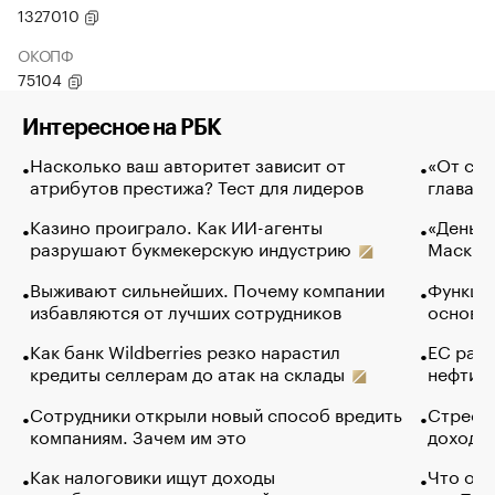
1327010
ОКОПФ
75104
Интересное на РБК
Насколько ваш авторитет зависит от
«От спо
атрибутов престижа? Тест для лидеров
глава к
Казино проиграло. Как ИИ-агенты
«Деньги
разрушают букмекерскую индустрию
Маск в 
Выживают сильнейших. Почему компании
Функции
избавляются от лучших сотрудников
основ э
Как банк Wildberries резко нарастил
ЕС раз
кредиты селлерам до атак на склады
нефти —
Сотрудники открыли новый способ вредить
Стресс 
компаниям. Зачем им это
доходов
Как налоговики ищут доходы
Что обв