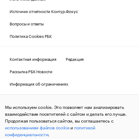
Источник отчетности Контур.Фокус
Вопросы и ответы
Политика Cookies РБК
Контактная информация
Редакция
Рассылка РБК Новости
Информация об ограничениях
Правовая информация
О соблюдении авторских прав
Мы используем cookie. Это позволяет нам анализировать
© АО «РОСБИЗНЕСКОНСАЛТИНГ»,
1995–2026.
Сообщения
и материалы информационного агентства «РБК»
взаимодействие посетителей с сайтом и делать его лучше.
(зарегистрировано Федеральной службой по надзору в сфере
Продолжая пользоваться сайтом, вы соглашаетесь с
связи, информационных технологий и массовых
использованием файлов cookie
и
политикой
коммуникаций (Роскомнадзор) 09.12.2015 за номером ИА
№ФС77-63848) сопровождаются пометкой «РБК». Отдельные
конфиденциальности
.
публикации могут содержать информацию,