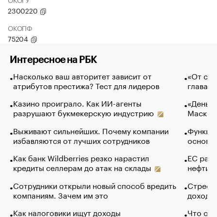
2300220
ОКОПФ
75204
Интересное на РБК
Насколько ваш авторитет зависит от
«От спо
атрибутов престижа? Тест для лидеров
глава к
Казино проиграло. Как ИИ-агенты
«Деньги
разрушают букмекерскую индустрию
Маск в 
Выживают сильнейших. Почему компании
Функции
избавляются от лучших сотрудников
основ э
Как банк Wildberries резко нарастил
ЕС раз
кредиты селлерам до атак на склады
нефти —
Сотрудники открыли новый способ вредить
Стресс 
компаниям. Зачем им это
доходов
Как налоговики ищут доходы
Что обв