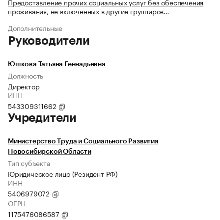
Предоставление прочих социальных услуг без обеспечения
проживания, не включенных в другие группиров…
Дополнительные
Руководители
Юшкова Татьяна Геннадьевна
Должность
Директор
ИНН
543309311662
Учредители
Министерство Труда и Социального Развития
Новосибирской Области
Тип субъекта
Юридическое лицо (Резидент РФ)
ИНН
5406979072
ОГРН
1175476086587