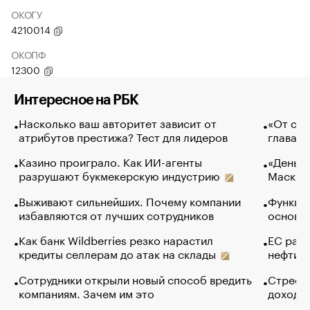
ОКОГУ
4210014
ОКОПФ
12300
Интересное на РБК
Насколько ваш авторитет зависит от
«От спо
атрибутов престижа? Тест для лидеров
глава к
Казино проиграло. Как ИИ-агенты
«Деньги
разрушают букмекерскую индустрию
Маск в 
Выживают сильнейших. Почему компании
Функции
избавляются от лучших сотрудников
основ э
Как банк Wildberries резко нарастил
ЕС раз
кредиты селлерам до атак на склады
нефти —
Сотрудники открыли новый способ вредить
Стресс 
компаниям. Зачем им это
доходов