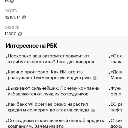
16
ОКОГУ
4210014
ОКОПФ
12300
Интересное на РБК
Насколько ваш авторитет зависит от
«От спо
атрибутов престижа? Тест для лидеров
глава к
Казино проиграло. Как ИИ-агенты
«Деньги
разрушают букмекерскую индустрию
Маск в 
Выживают сильнейших. Почему компании
Функции
избавляются от лучших сотрудников
основ э
Как банк Wildberries резко нарастил
ЕС раз
кредиты селлерам до атак на склады
нефти —
Сотрудники открыли новый способ вредить
Стресс 
компаниям. Зачем им это
доходов