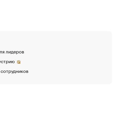
для лидеров
дустрию
 сотрудников