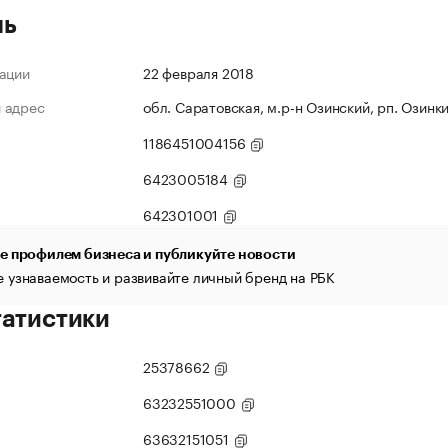
ль
ации
22 февраля 2018
 адрес
обл. Саратовская, м.р-н Озинский, рп. Озинки,
1186451004156
6423005184
642301001
е профилем бизнеса и публикуйте новости
 узнаваемость и развивайте личный бренд на РБК
татистики
25378662
63232551000
63632151051