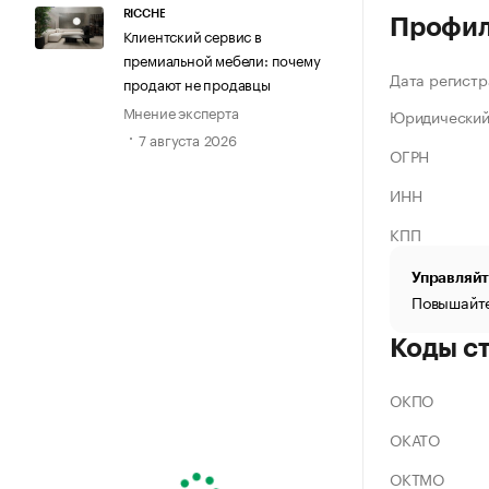
RICCHE
Профи
Клиентский сервис в
премиальной мебели: почему
Дата регистр
продают не продавцы
Мнение эксперта
Юридический
7 августа 2026
ОГРН
ИНН
КПП
Управляйт
Повышайте
Коды с
ОКПО
ОКАТО
ОКТМО