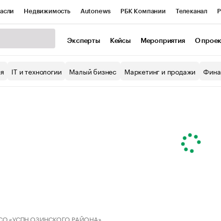
асли
Недвижимость
Autonews
РБК Компании
Телеканал
Р
К Курсы
РБК Life
Тренды
Визионеры
Национальные проекты
Эксперты
Кейсы
Мероприятия
О прое
уб
Исследования
Кредитные рейтинги
Франшизы
Газета
ия
IT и технологии
Малый бизнес
Маркетинг и продажи
Фина
Проверка контрагентов
Политика
Экономика
Бизнес
ы
 СО «УСПН ОЗИНСКОГО РАЙОНА»