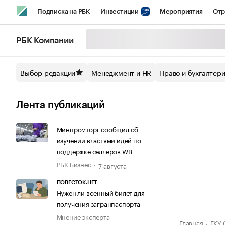
Подписка на РБК
Инвестиции
Мероприятия
Отр
Спорт
Школа управления РБК
РБК Образование
РБ
РБК Компании
Стиль
Крипто
РБК Бизнес-среда
Дискуссионный кл
Выбор редакции
Менеджмент и HR
Право и бухгалтер
Спецпроекты СПб
Конференции СПб
Спецпроекты
Технологии и медиа
Финансы
Рынок наличной валют
Лента публикаций
Минпромторг сообщил об
изучении властями идей по
поддержке селлеров WB
РБК Бизнес
7 августа
ПОВЕСТОК.НЕТ
Нужен ли военный билет для
получения загранпаспорта
Мнение эксперта
Главная
ГКУ