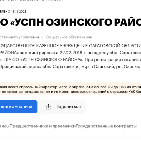
ЛЕНО, 18.11.2023
СО «УСПН ОЗИНСКОГО РАЙ
ственного управления
Социальное обеспечение
ОСУДАРСТВЕННОЕ КАЗЕННОЕ УЧРЕЖДЕНИЕ САРАТОВСКОЙ ОБЛАСТ
ЙОНА» зарегистрирована 22.02.2018 г. по адресу обл. Саратовская,
е: ГКУ СО «УСПН ОЗИНСКОГО РАЙОНА».
При регистрации организ
ридический адрес: обл. Саратовская, м.р-н Озинский, рп. Озинки, у
ия носит справочный характер и сгенерирована на основании данных из откр
 не является пользователем и не имеет деловых отношений с сервисом РБК Ко
Поделиться
лять компанией
ансы
Предшественники и преемники
Государственные контракты