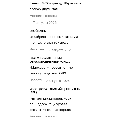
Зачем FMCG-бренду ТВ-реклама
в эпоху диджитал
Мнение эксперта
7 августа 2026
СВОЙ БАНК
Эквайринг простыми словами:
что нужно знать бизнесу
Интервью
7 августа 2026
БЛАГОТВОРИТЕЛЬНЫЙ
ОБРАЗОВАТЕЛЬНЫЙ ФОНД
«МАРХАМАТ»
«Мархамат» провел летние
смены для детей с ОВЗ
Новость
7 августа 2026
ИССЛЕДОВАТЕЛЬСКИЙ ЦЕНТР «АБП»
(ABL)
Рейтинг как капитал: кому
принадлежит цифровая
репутация на платформах
Мнение эксперта