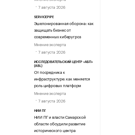
7 августа 2026
SERVICEPIPE
Эшелонированная оборона: как
защищать бизнес от
современных киберугроз
Мнение эксперта
7 августа 2026
ИССЛЕДОВАТЕЛЬСКИЙ ЦЕНТР «АБП»
(ABL)
От посредника к
инфраструктуре: как меняется
роль цифровых платформ
Мнение эксперта
7 августа 2026
НИИ ПГ
НИИ ПГ и власти Самарской
области обсудили развитие
исторического центра