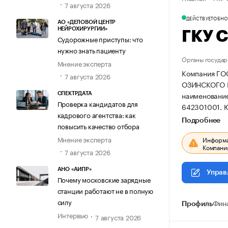
7 августа 2026
ДЕЙСТВУЕТ
ОБНОВ
АО «ДЕЛОВОЙ ЦЕНТР
НЕЙРОХИРУРГИИ»
ГКУ 
Судорожные приступы: что
нужно знать пациенту
Органы государ
Мнение эксперта
Компания Г
7 августа 2026
ОЗИНСКОГО РА
наименовани
СПЕКТРДАТА
Проверка кандидатов для
642301001.
Ю
кадрового агентства: как
Подробнее
повысить качество отбора
Мнение эксперта
Информац
Компания
7 августа 2026
АНО «АИПР»
Управ
Почему московские зарядные
станции работают не в полную
силу
Профиль
Фин
Интервью
7 августа 2026