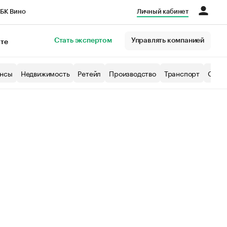
БК Вино
Личный кабинет
Город
Стать экспертом
Управлять компанией
кте
нсы
Недвижимость
Ретейл
Производство
Транспорт
Образ