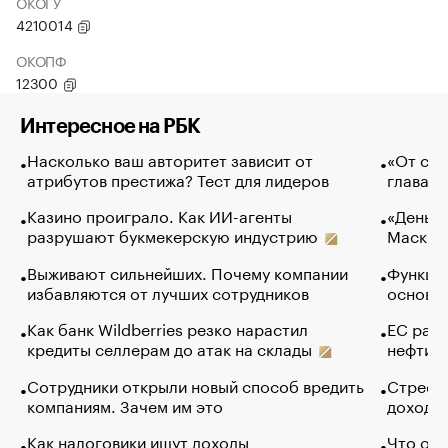
ОКОГУ
4210014
ОКОПФ
12300
Интересное на РБК
Насколько ваш авторитет зависит от
«От спо
атрибутов престижа? Тест для лидеров
глава к
Казино проиграло. Как ИИ-агенты
«Деньги
разрушают букмекерскую индустрию
Маск в 
Выживают сильнейших. Почему компании
Функции
избавляются от лучших сотрудников
основ э
Как банк Wildberries резко нарастил
ЕС раз
кредиты селлерам до атак на склады
нефти —
Сотрудники открыли новый способ вредить
Стресс 
компаниям. Зачем им это
доходов
Как налоговики ищут доходы
Что обв